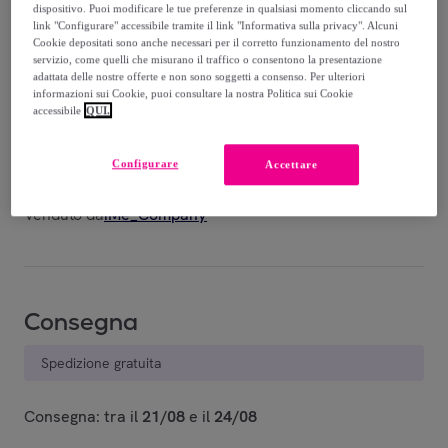
-
55
%
dispositivo. Puoi modificare le tue preferenze in qualsiasi momento cliccando sul
link "Configurare" accessibile tramite il link "Informativa sulla privacy". Alcuni
Cookie depositati sono anche necessari per il corretto funzionamento del nostro
servizio, come quelli che misurano il traffico o consentono la presentazione
adattata delle nostre offerte e non sono soggetti a consenso. Per ulteriori
informazioni sui Cookie, puoi consultare la nostra Politica sui Cookie
accessibile
QUI.
Prato
Blue
Azul
Arancio
Red Goji
Configurare
Accettare
Venduto da
iMe_Company
Consegna
Spedizione gratuita
Consegna: tra il
21/08
e il
24/08