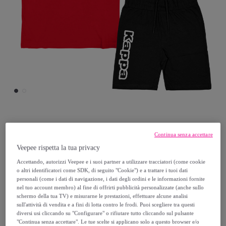
KAPPA
Continua senza accettare
Veepee rispetta la tua privacy
Completo Corto Ragazzo KAPPA Cotone 8
Accettando, autorizzi Veepee e i suoi partner a utilizzare tracciatori (come cookie
/ 16 Anni - Art.110
o altri identificatori come SDK, di seguito "Cookie") e a trattare i tuoi dati
personali (come i dati di navigazione, i dati degli ordini e le informazioni fornite
nel tuo account membro) al fine di offrirti pubblicità personalizzate (anche sullo
17
,
€
99
schermo della tua TV) e misurarne le prestazioni, effettuare alcune analisi
sull'attività di vendita e a fini di lotta contro le frodi. Puoi scegliere tra questi
diversi usi cliccando su "Configurare" o rifiutare tutto cliccando sul pulsante
39
,
€
99
"Continua senza accettare". Le tue scelte si applicano solo a questo browser e/o