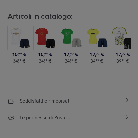
Articoli in catalogo:
15
,
€
15
,
€
17
,
€
17
,
€
17
,
€
99
99
99
99
99
34
,
€
34
,
€
34
,
€
34
,
€
39
,
€
99
99
99
99
99
Soddisfatti o rimborsati
Le promesse di Privalia