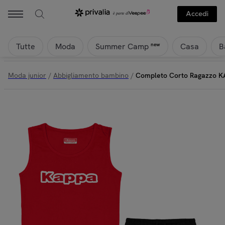
Accedi
Tutte
Moda
Casa
B
new
Summer Camp
Moda junior
/
Abbigliamento bambino
/
Completo Corto Ragazzo KA