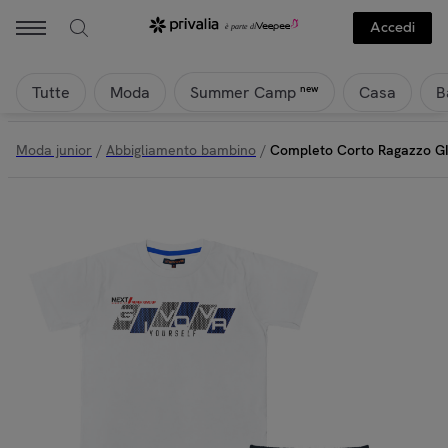
Accedi
Tutte
Moda
Casa
B
new
Summer Camp
Moda junior
/
Abbigliamento bambino
/
Completo Corto Ragazzo GI