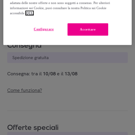
-
50
%
adattata delle nostre offerte e non sono soggetti a consenso. Per ulteriori
informazioni sui Cookie, puoi consultare la nostra Politica sui Cookie
Venduto da
iMe_Company
accessibile
QUI.
Configurare
Accettare
Consegna
Spedizione gratuita
Consegna: tra il
10/08
e il
13/08
Come funziona?
Offerte speciali