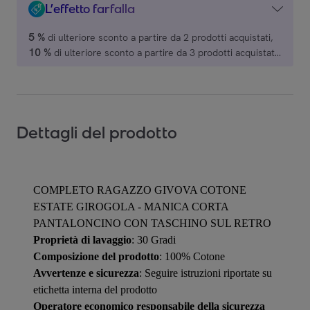
L’effetto farfalla
5 %
di ulteriore sconto a partire da 2 prodotti acquistati,
10 %
di ulteriore sconto a partire da 3 prodotti acquistati,
15 %
di ulteriore sconto a partire da 4 prodotti acquistati,
20 %
di ulteriore sconto a partire da 5 prodotti acquistati,
su una selezione di marchi.
Dettagli del prodotto
COMPLETO RAGAZZO GIVOVA COTONE
ESTATE GIROGOLA - MANICA CORTA
PANTALONCINO CON TASCHINO SUL RETRO
Proprietà di lavaggio
: 30 Gradi
Composizione del prodotto
: 100% Cotone
Avvertenze e sicurezza
: Seguire istruzioni riportate su
etichetta interna del prodotto
Operatore economico responsabile della sicurezza