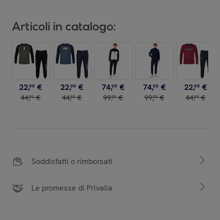
Articoli in catalogo:
22
,
€
22
,
€
74
,
€
74
,
€
22
,
€
99
99
99
99
99
44
,
€
44
,
€
99
,
€
99
,
€
44
,
€
99
99
99
99
99
Soddisfatti o rimborsati
Le promesse di Privalia