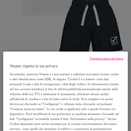
Continua senza accettare
Veepee rispetta la tua privacy
GIVOVA
Accettando, autorizzi Veepee e i suoi partner a utilizzare tracciatori (come cookie
o altri identificatori come SDK, di seguito "Cookie") e a trattare i tuoi dati
personali (come i dati di navigazione, i dati degli ordini e le informazioni fornite
Completo Corto Ragazzo GIVOVA Cotone
nel tuo account membro) al fine di offrirti pubblicità personalizzate (anche sullo
schermo della tua TV) e misurarne le prestazioni, effettuare alcune analisi
8 / 16 Anni
sull'attività di vendita e a fini di lotta contro le frodi. Puoi scegliere tra questi
diversi usi cliccando su "Configurare" o rifiutare tutto cliccando sul pulsante
19
,
€
"Continua senza accettare". Le tue scelte si applicano solo a questo browser e/o
99
dispositivo. Puoi modificare le tue preferenze in qualsiasi momento cliccando sul
link "Configurare" accessibile tramite il link "Informativa sulla privacy". Alcuni
Cookie depositati sono anche necessari per il corretto funzionamento del nostro
39
,
€
99
servizio, come quelli che misurano il traffico o consentono la presentazione