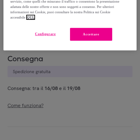
-
69
%
servizio, come quelli che misurano il traffico o consentono la presentazione
adattata delle nostre offerte e non sono soggetti a consenso. Per ulteriori
Guida alle taglie
informazioni sui Cookie, puoi consultare la nostra Politica sui Cookie
accessibile
QUI.
Venduto da
Polo Club St. Martin
Configurare
Accettare
Consegna
Spedizione gratuita
Consegna: tra il
16/08
e il
19/08
Come funziona?