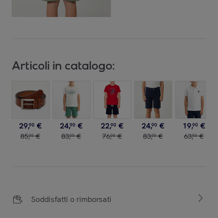
Articoli in catalogo:
29
,
€
24
,
€
22
,
€
24
,
€
19
,
€
90
90
90
90
90
85
,
€
83
,
€
76
,
€
83
,
€
63
,
€
00
00
00
00
50
Soddisfatti o rimborsati