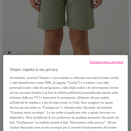
Continua senza accettare
Veepee rispetta la tua privacy
Polo Club St Martin
Accettando, autorizzi Veepee e i suoi partner a utilizzare tracciatori (come cookie
o altri identificatori come SDK, di seguito "Cookie") e a trattare i tuoi dati
Bermuda felpa con logo stampato french
personali (come i dati di navigazione, i dati degli ordini e le informazioni fornite
nel tuo account membro) al fine di offrirti pubblicità personalizzate (anche sullo
terry
schermo della tua TV) e misurarne le prestazioni, effettuare alcune analisi
sull'attività di vendita e a fini di lotta contro le frodi. Puoi scegliere tra questi
diversi usi cliccando su "Configurare" o rifiutare tutto cliccando sul pulsante
19
,
€
90
"Continua senza accettare". Le tue scelte si applicano solo a questo browser e/o
dispositivo. Puoi modificare le tue preferenze in qualsiasi momento cliccando sul
link "Configurare" accessibile tramite il link "Informativa sulla privacy". Alcuni
65
,
€
00
Cookie depositati sono anche necessari per il corretto funzionamento del nostro