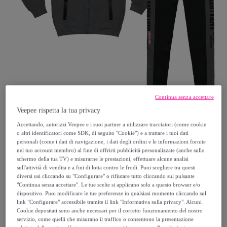
Continua senza accettare
Veepee rispetta la tua privacy
Accettando, autorizzi Veepee e i suoi partner a utilizzare tracciatori (come cookie
KAPPA
o altri identificatori come SDK, di seguito "Cookie") e a trattare i tuoi dati
personali (come i dati di navigazione, i dati degli ordini e le informazioni fornite
nel tuo account membro) al fine di offrirti pubblicità personalizzate (anche sullo
Tuta Ragazza KAPPA Cotone Mezza
schermo della tua TV) e misurarne le prestazioni, effettuare alcune analisi
Stagione 8 / 16 Anni Back To School
sull'attività di vendita e a fini di lotta contro le frodi. Puoi scegliere tra questi
diversi usi cliccando su "Configurare" o rifiutare tutto cliccando sul pulsante
"Continua senza accettare". Le tue scelte si applicano solo a questo browser e/o
24
,
€
99
dispositivo. Puoi modificare le tue preferenze in qualsiasi momento cliccando sul
link "Configurare" accessibile tramite il link "Informativa sulla privacy". Alcuni
Cookie depositati sono anche necessari per il corretto funzionamento del nostro
59
,
€
99
servizio, come quelli che misurano il traffico o consentono la presentazione