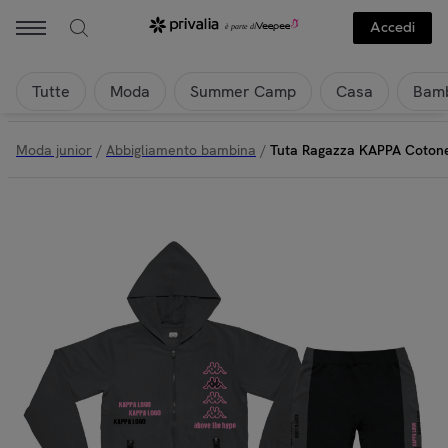
Accedi
Tutte
Moda
Summer Camp
Casa
Bamb
Moda junior
/
Abbigliamento bambina
/
Tuta Ragazza KAPPA Cotone