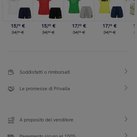
15
,
€
15
,
€
17
,
€
17
,
€
1
99
99
99
99
34
,
€
34
,
€
34
,
€
34
,
€
3
99
99
99
99
Soddisfatti o rimborsati
Le promesse di Privalia
A proposito del venditore
Pagamento sicuro al 100%