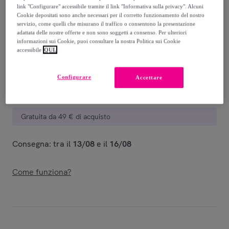
-
50
%
link "Configurare" accessibile tramite il link "Informativa sulla privacy". Alcuni
Cookie depositati sono anche necessari per il corretto funzionamento del nostro
Venduto da
Freddy
servizio, come quelli che misurano il traffico o consentono la presentazione
adattata delle nostre offerte e non sono soggetti a consenso. Per ulteriori
informazioni sui Cookie, puoi consultare la nostra Politica sui Cookie
accessibile
QUI.
Consegna
Configurare
Accettare
Consegna da
5,90 €
Gratuita da 49 € di acquisto
Consegna: tra il
13/08
e il
16/08
Come funziona?