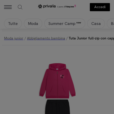
Accedi
Tutte
Moda
Casa
B
new
Summer Camp
Moda junior
/
Abbigliamento bambina
/
Tuta Junior full-zip con ca