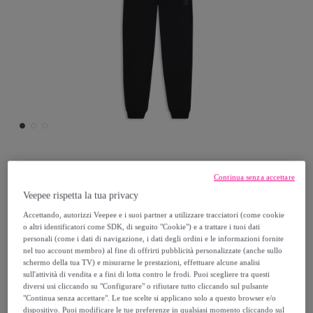
Freddy
Continua senza accettare
Veepee rispetta la tua privacy
Tuta Junior full-zip con cappuccio e tasche
Accettando, autorizzi Veepee e i suoi partner a utilizzare tracciatori (come cookie
a marsupio
o altri identificatori come SDK, di seguito "Cookie") e a trattare i tuoi dati
personali (come i dati di navigazione, i dati degli ordini e le informazioni fornite
nel tuo account membro) al fine di offrirti pubblicità personalizzate (anche sullo
27
,
€
75
schermo della tua TV) e misurarne le prestazioni, effettuare alcune analisi
sull'attività di vendita e a fini di lotta contro le frodi. Puoi scegliere tra questi
diversi usi cliccando su "Configurare" o rifiutare tutto cliccando sul pulsante
55
,
€
50
"Continua senza accettare". Le tue scelte si applicano solo a questo browser e/o
dispositivo. Puoi modificare le tue preferenze in qualsiasi momento cliccando sul