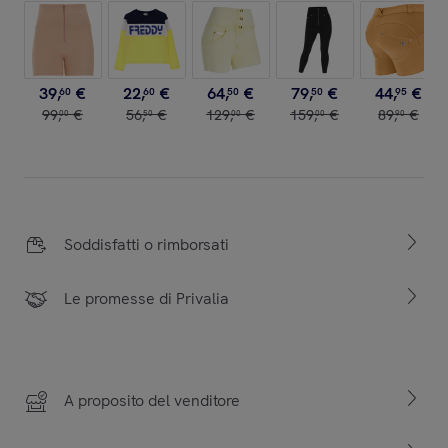
39
,
€
22
,
€
64
,
€
79
,
€
44
,
€
60
60
50
50
95
99
,
€
56
,
€
129
,
€
159
,
€
89
,
€
00
50
00
00
90
Soddisfatti o rimborsati
Le promesse di Privalia
A proposito del venditore