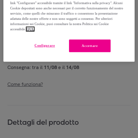
link "Configurare" accessibile tramite il link "Informativa sulla privacy". Alcuni
Venduto da
PHILIPP PLEIN
Cookie depositati sono anche necessari per il corretto funzionamento del nostro
servizio, come quelli che misurano il traffico o consentono la presentazione
adattata delle nostre offerte e non sono soggetti a consenso. Per ulteriori
informazioni sui Cookie, puoi consultare la nostra Politica sui Cookie
accessibile
QUI.
Consegna
Configurare
Accettare
Spedizione gratuita
Consegna: tra il
11/08
e il
14/08
Come funziona?
Dettagli del prodotto