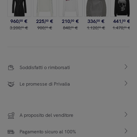
960
,
€
225
,
€
210
,
€
336
,
€
441
,
€
00
00
00
00
00
3
.
200
,
€
900
,
€
840
,
€
1
.
120
,
€
1
.
470
,
€
00
00
00
00
00
Soddisfatti o rimborsati
Le promesse di Privalia
A proposito del venditore
Pagamento sicuro al 100%