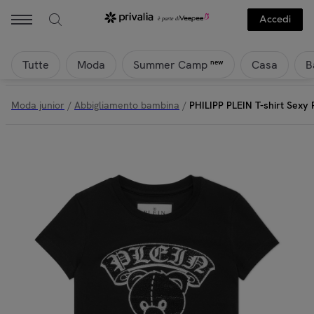
Philipp Plein - PHILIPP PLEIN T-shirt Sexy Pure TEDDY | Privalia
Accedi
Tutte
Moda
Casa
B
new
Summer Camp
Moda junior
/
Abbigliamento bambina
/
PHILIPP PLEIN T-shirt Sexy