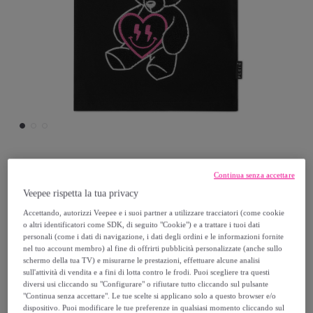
Philipp Plein
Continua senza accettare
Veepee rispetta la tua privacy
PHILIPP PLEIN T-shirt Sexy Pure TEDDY
Accettando, autorizzi Veepee e i suoi partner a utilizzare tracciatori (come cookie
o altri identificatori come SDK, di seguito "Cookie") e a trattare i tuoi dati
personali (come i dati di navigazione, i dati degli ordini e le informazioni fornite
110
,
€
00
nel tuo account membro) al fine di offrirti pubblicità personalizzate (anche sullo
schermo della tua TV) e misurarne le prestazioni, effettuare alcune analisi
sull'attività di vendita e a fini di lotta contro le frodi. Puoi scegliere tra questi
220
,
€
00
diversi usi cliccando su "Configurare" o rifiutare tutto cliccando sul pulsante
-
50
%
"Continua senza accettare". Le tue scelte si applicano solo a questo browser e/o
dispositivo. Puoi modificare le tue preferenze in qualsiasi momento cliccando sul