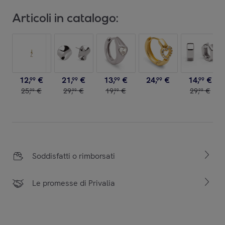
Articoli in catalogo:
12
,
€
21
,
€
13
,
€
24
,
€
14
,
€
99
99
99
99
99
25
,
€
29
,
€
19
,
€
29
,
€
99
99
99
99
Soddisfatti o rimborsati
Le promesse di Privalia