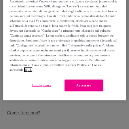
Accettando, autorizzi Veepee e i suoi partner a utilizzare tracciatori (come cookie
o altri identificatori come SDK, di seguito "Cookie") e a trattare i tuoi dati
29
,
€
99
personali (come i dati di navigazione, i dati degli ordini e le informazioni fornite
-
26
%
nel tuo account membro) al fine di offrirti pubblicità personalizzate (anche sullo
schermo della tua TV) e misurarne le prestazioni, effettuare alcune analisi
sull'attività di vendita e a fini di lotta contro le frodi. Puoi scegliere tra questi
Venduto da
Singularu
diversi usi cliccando su "Configurare" o rifiutare tutto cliccando sul pulsante
"Continua senza accettare". Le tue scelte si applicano solo a questo browser e/o
dispositivo. Puoi modificare le tue preferenze in qualsiasi momento cliccando sul
link "Configurare" accessibile tramite il link "Informativa sulla privacy". Alcuni
Cookie depositati sono anche necessari per il corretto funzionamento del nostro
servizio, come quelli che misurano il traffico o consentono la presentazione
Consegna
adattata delle nostre offerte e non sono soggetti a consenso. Per ulteriori
informazioni sui Cookie, puoi consultare la nostra Politica sui Cookie
Consegna da
3,99 €
accessibile
QUI.
Gratuita da 24,78 € di acquisto
Configurare
Accettare
Consegna: tra il
11/08
e il
14/08
Come funziona?