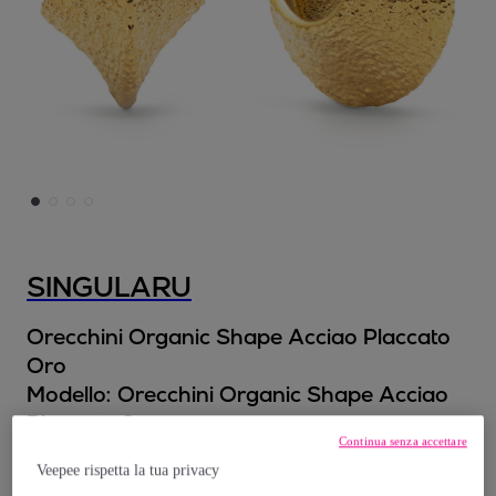
SINGULARU
Orecchini Organic Shape Acciao Placcato
Oro
Modello:
Orecchini Organic Shape Acciao
Placcato Oro
Continua senza accettare
Veepee rispetta la tua privacy
21
,
€
99