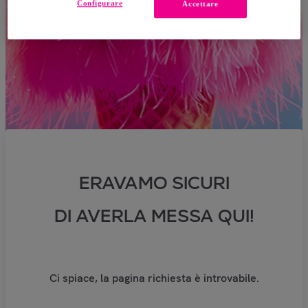
Configurare
Accettare
ERAVAMO SICURI
DI AVERLA MESSA QUI!
Ci spiace, la pagina richiesta è introvabile.