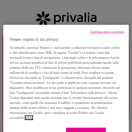
Continua senza accettare
Veepee rispetta la tua privacy
Accettando, autorizzi Veepee e i suoi partner a utilizzare tracciatori (come cookie
o altri identificatori come SDK, di seguito "Cookie") e a trattare i tuoi dati
personali (come i dati di navigazione, i dati degli ordini e le informazioni fornite
nel tuo account membro) al fine di offrirti pubblicità personalizzate (anche sullo
schermo della tua TV) e misurarne le prestazioni, effettuare alcune analisi
sull'attività di vendita e a fini di lotta contro le frodi. Puoi scegliere tra questi
diversi usi cliccando su "Configurare" o rifiutare tutto cliccando sul pulsante
"Continua senza accettare". Le tue scelte si applicano solo a questo browser e/o
dispositivo. Puoi modificare le tue preferenze in qualsiasi momento cliccando sul
link "Configurare" accessibile tramite il link "Informativa sulla privacy". Alcuni
Cookie depositati sono anche necessari per il corretto funzionamento del nostro
servizio, come quelli che misurano il traffico o consentono la presentazione
adattata delle nostre offerte e non sono soggetti a consenso. Per ulteriori
informazioni sui Cookie, puoi consultare la nostra Politica sui Cookie
accessibile
QUI.