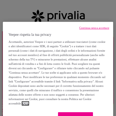
Continua senza accettare
Veepee rispetta la tua privacy
Accettando, autorizzi Veepee e i suoi partner a utilizzare tracciatori (come cookie
o altri identificatori come SDK, di seguito "Cookie") e a trattare i tuoi dati
personali (come i dati di navigazione, i dati degli ordini e le informazioni fornite
nel tuo account membro) al fine di offrirti pubblicità personalizzate (anche sullo
schermo della tua TV) e misurarne le prestazioni, effettuare alcune analisi
sull'attività di vendita e a fini di lotta contro le frodi. Puoi scegliere tra questi
diversi usi cliccando su "Configurare" o rifiutare tutto cliccando sul pulsante
"Continua senza accettare". Le tue scelte si applicano solo a questo browser e/o
dispositivo. Puoi modificare le tue preferenze in qualsiasi momento cliccando sul
link "Configurare" accessibile tramite il link "Informativa sulla privacy". Alcuni
Cookie depositati sono anche necessari per il corretto funzionamento del nostro
servizio, come quelli che misurano il traffico o consentono la presentazione
adattata delle nostre offerte e non sono soggetti a consenso. Per ulteriori
informazioni sui Cookie, puoi consultare la nostra Politica sui Cookie
accessibile
QUI.