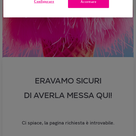
Configurare
Accettare
ERAVAMO SICURI
DI AVERLA MESSA QUI!
Ci spiace, la pagina richiesta è introvabile.