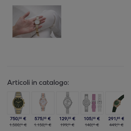
Articoli in catalogo:
750
,
€
575
,
€
129
,
€
105
,
€
291
,
€
00
00
35
00
85
1
.
500
,
€
1
.
150
,
€
199
,
€
140
,
€
449
,
€
00
00
00
00
00