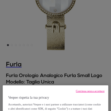
Furla
Furla Orologio Analogico Furla Small Logo
Modello:
Taglia Unica
Continua senza accettare
148
,
€
85
Veepee rispetta la tua privacy
Accettando, autorizzi Veepee e i suoi partner a utilizzare tracciatori (come cookie
229
,
€
00
o altri identificatori come SDK, di seguito "Cookie") e a trattare i tuoi dati