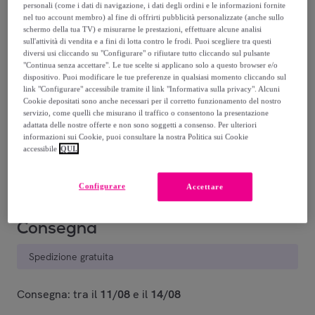
-
35
%
personali (come i dati di navigazione, i dati degli ordini e le informazioni fornite
nel tuo account membro) al fine di offrirti pubblicità personalizzate (anche sullo
schermo della tua TV) e misurarne le prestazioni, effettuare alcune analisi
Recupero del tuo vecchio prodotto possibile
,
sull'attività di vendita e a fini di lotta contro le frodi. Puoi scegliere tra questi
diversi usi cliccando su "Configurare" o rifiutare tutto cliccando sul pulsante
"Continua senza accettare". Le tue scelte si applicano solo a questo browser e/o
dispositivo. Puoi modificare le tue preferenze in qualsiasi momento cliccando sul
vedi le condizioni
link "Configurare" accessibile tramite il link "Informativa sulla privacy". Alcuni
Cookie depositati sono anche necessari per il corretto funzionamento del nostro
servizio, come quelli che misurano il traffico o consentono la presentazione
Venduto da
TIMEX GROUP
adattata delle nostre offerte e non sono soggetti a consenso. Per ulteriori
informazioni sui Cookie, puoi consultare la nostra Politica sui Cookie
accessibile
QUI.
Stanno terminando
Configurare
Accettare
Consegna
Spedizione gratuita
Consegna: tra il
11/08
e il
14/08