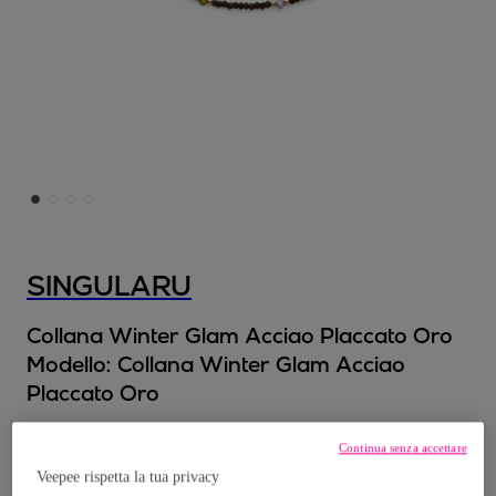
SINGULARU
Collana Winter Glam Acciao Placcato Oro
Modello:
Collana Winter Glam Acciao
Placcato Oro
19
,
€
99
Continua senza accettare
Veepee rispetta la tua privacy