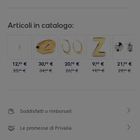
Articoli in catalogo:
12
,
€
30
,
€
20
,
€
9
,
€
21
,
€
99
99
99
99
99
25
,
€
34
,
€
26
,
€
19
,
€
29
,
€
99
99
99
99
99
Soddisfatti o rimborsati
Le promesse di Privalia