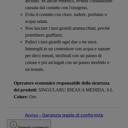
asciutto. Se anche ermetico, eviterà l'ossidazione
causata dal contatto con l'ossigeno.
Evita il contatto con cloro, sudore, profumo o
acqua salata.
Non lasciare i tuoi gioielli ammucchiati, perché
potrebbero graffiarsi.
Pulisci i tuoi gioielli ogni due o tre mesi.
Immergili in un contenitore con acqua e sapone
per dieci minuti, strofinali con un panno di
cotone e poi asciugali con un panno morbido o
un tessuto.
Operatore economico responsabile della sicurezza
dei prodotti
: SINGULARU IDEAS A MEDIDA, S.L
Colore
: Oro
Avviso – Garanzia legale di conformità
Segnala contenuto