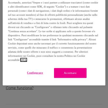
29
,
€
99
Accettando, autorizzi Veepee e i suoi partner a utilizzare tracciatori (come cookie
-
33
%
o altri identificatori come SDK, di seguito "Cookie") e a trattare i tuoi dati
personali (come i dati di navigazione, i dati degli ordini e le informazioni fornite
nel tuo account membro) al fine di offrirti pubblicità personalizzate (anche sullo
Venduto da
Singularu
schermo della tua TV) e misurarne le prestazioni, effettuare alcune analisi
sull'attività di vendita e a fini di lotta contro le frodi. Puoi scegliere tra questi
diversi usi cliccando su "Configurare" o rifiutare tutto cliccando sul pulsante
"Continua senza accettare". Le tue scelte si applicano solo a questo browser e/o
dispositivo. Puoi modificare le tue preferenze in qualsiasi momento cliccando sul
link "Configurare" accessibile tramite il link "Informativa sulla privacy". Alcuni
Consegna
Cookie depositati sono anche necessari per il corretto funzionamento del nostro
servizio, come quelli che misurano il traffico o consentono la presentazione
Consegna da
3,99 €
adattata delle nostre offerte e non sono soggetti a consenso. Per ulteriori
informazioni sui Cookie, puoi consultare la nostra Politica sui Cookie
accessibile
QUI.
Gratuita da 24,78 € di acquisto
Configurare
Accettare
Consegna: tra il
11/08
e il
14/08
Come funziona?