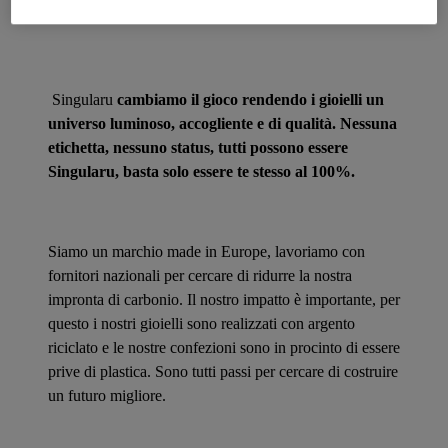
Dettagli del prodotto
Singularu
cambiamo il gioco rendendo i gioielli un
universo luminoso, accogliente e di qualità. Nessuna
etichetta, nessuno status, tutti possono essere
Singularu, basta solo essere te stesso al 100%.
Siamo un marchio made in Europe, lavoriamo con
fornitori nazionali per cercare di ridurre la nostra
impronta di carbonio. Il nostro impatto è importante, per
questo i nostri gioielli sono realizzati con argento
riciclato e le nostre confezioni sono in procinto di essere
prive di plastica. Sono tutti passi per cercare di costruire
un futuro migliore.