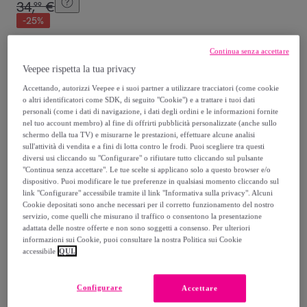
34
,
€
99
-
25
%
Venduto da
Singularu
Continua senza accettare
Veepee rispetta la tua privacy
Accettando, autorizzi Veepee e i suoi partner a utilizzare tracciatori (come cookie
o altri identificatori come SDK, di seguito "Cookie") e a trattare i tuoi dati
personali (come i dati di navigazione, i dati degli ordini e le informazioni fornite
Consegna
nel tuo account membro) al fine di offrirti pubblicità personalizzate (anche sullo
schermo della tua TV) e misurarne le prestazioni, effettuare alcune analisi
sull'attività di vendita e a fini di lotta contro le frodi. Puoi scegliere tra questi
Spedizione gratuita
diversi usi cliccando su "Configurare" o rifiutare tutto cliccando sul pulsante
"Continua senza accettare". Le tue scelte si applicano solo a questo browser e/o
dispositivo. Puoi modificare le tue preferenze in qualsiasi momento cliccando sul
Consegna: tra il
08/08
e il
11/08
link "Configurare" accessibile tramite il link "Informativa sulla privacy". Alcuni
Cookie depositati sono anche necessari per il corretto funzionamento del nostro
servizio, come quelli che misurano il traffico o consentono la presentazione
Come funziona?
adattata delle nostre offerte e non sono soggetti a consenso. Per ulteriori
informazioni sui Cookie, puoi consultare la nostra Politica sui Cookie
accessibile
QUI.
Configurare
Accettare