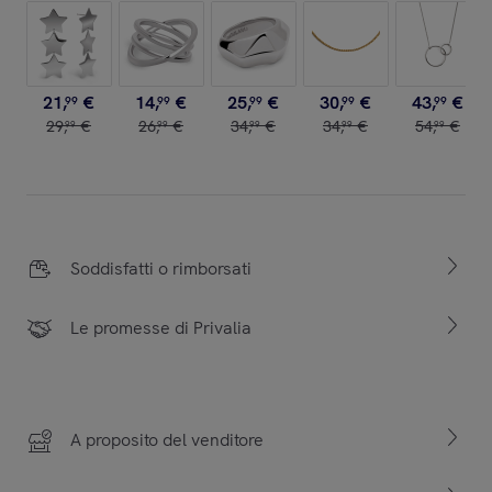
21
,
€
14
,
€
25
,
€
30
,
€
43
,
€
99
99
99
99
99
29
,
€
26
,
€
34
,
€
34
,
€
54
,
€
99
99
99
99
99
Soddisfatti o rimborsati
Le promesse di Privalia
A proposito del venditore