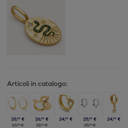
Articoli in catalogo:
20
,
€
26
,
€
24
,
€
25
,
€
24
,
€
99
99
99
99
99
26
,
€
32
,
€
35
,
€
99
99
99