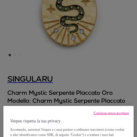
SINGULARU
Charm Mystic Serpente Placcato Oro
Modello:
Charm Mystic Serpente Placcato
Oro
Continua senza accettare
Veepee rispetta la tua privacy
14
,
€
99
Accettando, autorizzi Veepee e i suoi partner a utilizzare tracciatori (come cookie
o altri identificatori come SDK, di seguito "Cookie") e a trattare i tuoi dati