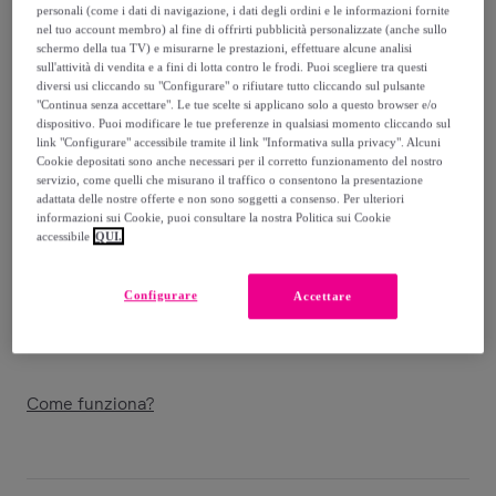
25
,
€
99
personali (come i dati di navigazione, i dati degli ordini e le informazioni fornite
nel tuo account membro) al fine di offrirti pubblicità personalizzate (anche sullo
-
42
%
schermo della tua TV) e misurarne le prestazioni, effettuare alcune analisi
sull'attività di vendita e a fini di lotta contro le frodi. Puoi scegliere tra questi
Venduto da
Singularu
diversi usi cliccando su "Configurare" o rifiutare tutto cliccando sul pulsante
"Continua senza accettare". Le tue scelte si applicano solo a questo browser e/o
dispositivo. Puoi modificare le tue preferenze in qualsiasi momento cliccando sul
link "Configurare" accessibile tramite il link "Informativa sulla privacy". Alcuni
Cookie depositati sono anche necessari per il corretto funzionamento del nostro
servizio, come quelli che misurano il traffico o consentono la presentazione
Consegna
adattata delle nostre offerte e non sono soggetti a consenso. Per ulteriori
informazioni sui Cookie, puoi consultare la nostra Politica sui Cookie
accessibile
QUI.
Consegna da
3,99 €
Gratuita da 24,78 € di acquisto
Configurare
Accettare
Consegna: tra il
10/08
e il
13/08
Come funziona?