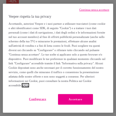
-
42
%
Continua senza accettare
Venduto da
Singularu
Veepee rispetta la tua privacy
Accettando, autorizzi Veepee e i suoi partner a utilizzare tracciatori (come cookie
o altri identificatori come SDK, di seguito "Cookie") e a trattare i tuoi dati
personali (come i dati di navigazione, i dati degli ordini e le informazioni fornite
Consegna
nel tuo account membro) al fine di offrirti pubblicità personalizzate (anche sullo
schermo della tua TV) e misurarne le prestazioni, effettuare alcune analisi
sull'attività di vendita e a fini di lotta contro le frodi. Puoi scegliere tra questi
Consegna da
3,99 €
diversi usi cliccando su "Configurare" o rifiutare tutto cliccando sul pulsante
"Continua senza accettare". Le tue scelte si applicano solo a questo browser e/o
Gratuita da 24,78 € di acquisto
dispositivo. Puoi modificare le tue preferenze in qualsiasi momento cliccando sul
link "Configurare" accessibile tramite il link "Informativa sulla privacy". Alcuni
Cookie depositati sono anche necessari per il corretto funzionamento del nostro
servizio, come quelli che misurano il traffico o consentono la presentazione
Consegna: tra il
08/08
e il
11/08
adattata delle nostre offerte e non sono soggetti a consenso. Per ulteriori
informazioni sui Cookie, puoi consultare la nostra Politica sui Cookie
accessibile
QUI.
Come funziona?
Configurare
Accettare