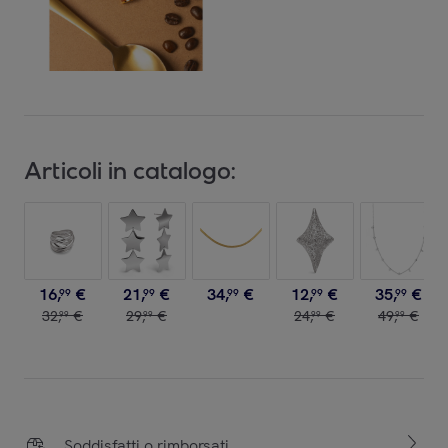
Articoli in catalogo:
16
,
€
21
,
€
34
,
€
12
,
€
35
,
€
99
99
99
99
99
32
,
€
29
,
€
24
,
€
49
,
€
99
99
99
99
Soddisfatti o rimborsati