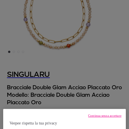
SINGULARU
Bracciale Double Glam Acciao Placcato Oro
Modello:
Bracciale Double Glam Acciao
Placcato Oro
18
,
€
Continua senza accettare
99
Veepee rispetta la tua privacy