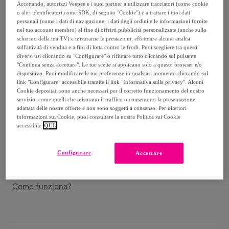
25
,
€
99
Accettando, autorizzi Veepee e i suoi partner a utilizzare tracciatori (come cookie
o altri identificatori come SDK, di seguito "Cookie") e a trattare i tuoi dati
-
26
%
personali (come i dati di navigazione, i dati degli ordini e le informazioni fornite
nel tuo account membro) al fine di offrirti pubblicità personalizzate (anche sullo
Venduto da
Singularu
schermo della tua TV) e misurarne le prestazioni, effettuare alcune analisi
sull'attività di vendita e a fini di lotta contro le frodi. Puoi scegliere tra questi
diversi usi cliccando su "Configurare" o rifiutare tutto cliccando sul pulsante
"Continua senza accettare". Le tue scelte si applicano solo a questo browser e/o
dispositivo. Puoi modificare le tue preferenze in qualsiasi momento cliccando sul
link "Configurare" accessibile tramite il link "Informativa sulla privacy". Alcuni
Consegna
Cookie depositati sono anche necessari per il corretto funzionamento del nostro
servizio, come quelli che misurano il traffico o consentono la presentazione
adattata delle nostre offerte e non sono soggetti a consenso. Per ulteriori
Consegna da
3,99 €
informazioni sui Cookie, puoi consultare la nostra Politica sui Cookie
accessibile
QUI.
Gratuita da 24,78 € di acquisto
Configurare
Accettare
Consegna: tra il
08/08
e il
11/08
Come funziona?