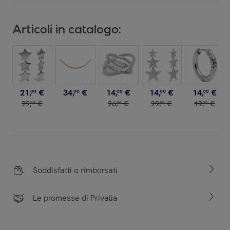
Articoli in catalogo:
21
,
€
34
,
€
14
,
€
14
,
€
14
,
€
99
99
99
99
99
29
,
€
26
,
€
29
,
€
19
,
€
99
99
99
99
Soddisfatti o rimborsati
Le promesse di Privalia