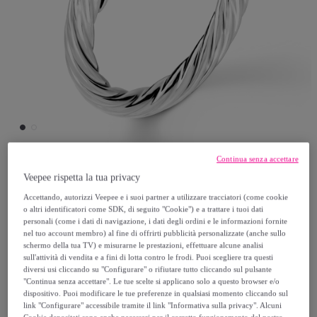
Continua senza accettare
JOYELLE
Veepee rispetta la tua privacy
Accettando, autorizzi Veepee e i suoi partner a utilizzare tracciatori (come cookie
o altri identificatori come SDK, di seguito "Cookie") e a trattare i tuoi dati
Anello Texture in Argento 925 con Elementi
personali (come i dati di navigazione, i dati degli ordini e le informazioni fornite
in Pavé di Cubic Zirconia
nel tuo account membro) al fine di offrirti pubblicità personalizzate (anche sullo
schermo della tua TV) e misurarne le prestazioni, effettuare alcune analisi
sull'attività di vendita e a fini di lotta contro le frodi. Puoi scegliere tra questi
59
,
€
00
diversi usi cliccando su "Configurare" o rifiutare tutto cliccando sul pulsante
"Continua senza accettare". Le tue scelte si applicano solo a questo browser e/o
dispositivo. Puoi modificare le tue preferenze in qualsiasi momento cliccando sul
149
,
€
00
link "Configurare" accessibile tramite il link "Informativa sulla privacy". Alcuni