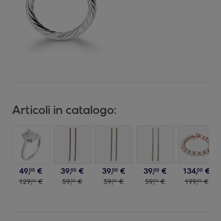
Articoli in catalogo:
49
,
€
39
,
€
39
,
€
39
,
€
134
,
€
00
00
00
00
00
129
,
€
59
,
€
59
,
€
59
,
€
199
,
€
00
00
00
00
00