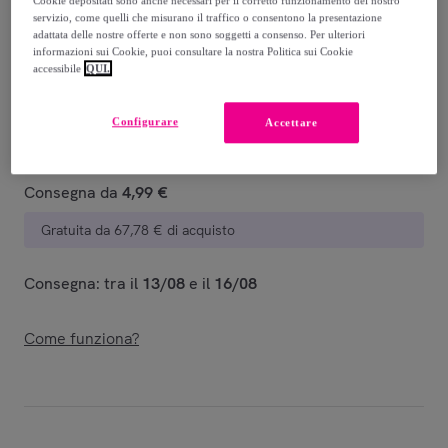
Cookie depositati sono anche necessari per il corretto funzionamento del nostro
-
60
%
servizio, come quelli che misurano il traffico o consentono la presentazione
adattata delle nostre offerte e non sono soggetti a consenso. Per ulteriori
Venduto da
Milor
informazioni sui Cookie, puoi consultare la nostra Politica sui Cookie
accessibile
QUI.
Configurare
Accettare
Consegna
Consegna da
4,99 €
Gratuita da 67,78 € di acquisto
Consegna: tra il
13/08
e il
16/08
Come funziona?