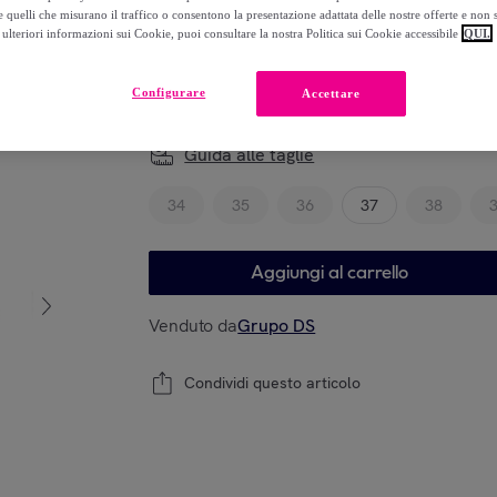
-
58
%
 quelli che misurano il traffico o consentono la presentazione adattata delle nostre offerte e non 
ulteriori informazioni sui Cookie, puoi consultare la nostra Politica sui Cookie accessibile
QUI.
Configurare
Accettare
Modello
Guida alle taglie
34
35
36
37
38
Aggiungi al carrello
Venduto da
Grupo DS
Condividi questo articolo