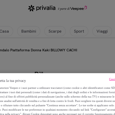
Casa
Bambini
Scarpe
Sport
Viaggi
ndalo Piattaforma Donna Kaki BILLOWY CACHI
Billowy
Cont
etta la tua privacy
Sandalo Piattaforma Donna Kak
torizzi Veepee e i suoi partner a utilizzare tracciatori (come cookie o altri identificatori come SD
trattare i tuoi dati personali (come i dati di navigazione, i dati degli ordini e le informazioni forni
) al fine di offrirti pubblicità personalizzate (anche sullo schermo della tua TV) e misurarne le 
44
,
€
00
ne analisi sull'attività di vendita e a fini di lotta contro le frodi. Puoi scegliere tra questi diversi u
o rifiutare tutto cliccando sul pulsante "Continua senza accettare". Le tue scelte si applicano sol
o. Puoi modificare le tue preferenze in qualsiasi momento cliccando sul link "Configurare" accessib
104
,
€
90
tiva sulla privacy". Alcuni Cookie depositati sono anche necessari per il corretto funzionamento d