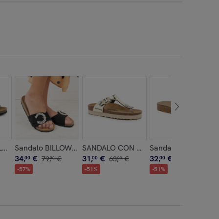
SA
LORCA BABUNKERS NERO
Sandalo BILLOWY NERO
SANDALO CON ZEPPA BILLOWY DORA
Sandalo BILLOWY 
34
,
€
31
,
€
32
,
€
00
79
,
€
00
63
,
€
00
65
,
€
90
90
90
-
57
%
-
51
%
-
51
%