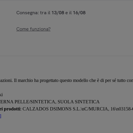
Consegna: tra il
13/08
e il
16/08
Come funziona?
oni. Il marchio ha progettato questo modello che è di per sé tutto comfort
ki
TERNA PELLE/SINTETICA, SUOLA SINTETICA
i prodotti
: CALZADOS DSIMONS S.L.\nC/MURCIA, 16\n0315
]