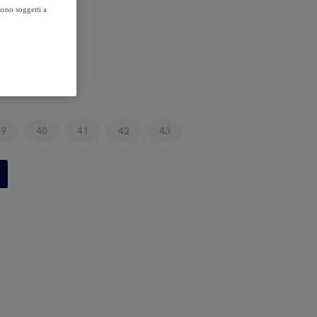
sono soggetti a
39
40
41
42
43