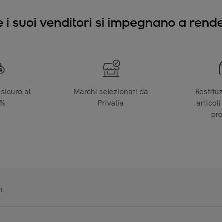
e i suoi venditori si impegnano a render
sicuro al
Marchi selezionati da
Restitu
0%
Privalia
articoli
pr
n