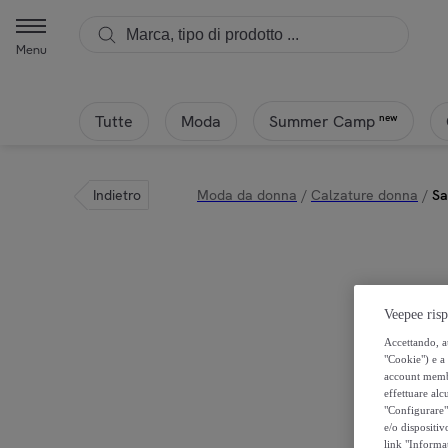
Menu
Tutte
Moda
new
Summer Camp
Indietro
Moda da donna
/
Calzature donna
/
Sa
Veepee risp
Accettando, au
"Cookie") e a 
account membro
effettuare alcu
"Configurare" 
e/o dispositiv
link "Informa