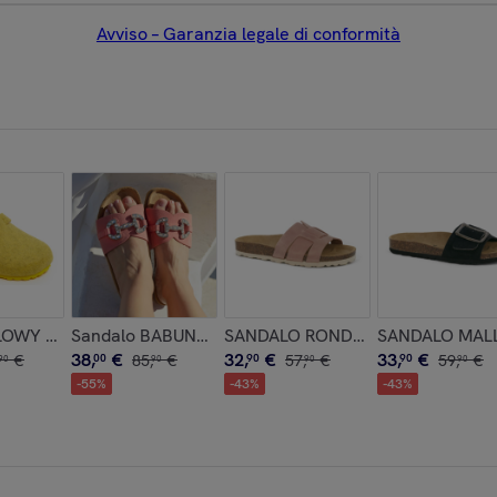
Avviso – Garanzia legale di conformità
LLOWY GIALLO
Sandalo BABUNKERS ROSA
SANDALO RONDA BABUNKERS RO
SANDALO MAL
38
,
€
32
,
€
33
,
€
€
00
85
,
€
90
57
,
€
90
59
,
€
90
90
90
90
-
55
%
-
43
%
-
43
%