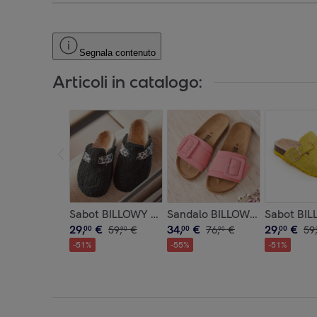
Segnala contenuto
Articoli in catalogo:
Sabot BILLOWY NERO
Sandalo BILLOWY ROSA
Sabot BI
29
,
€
34
,
€
29
,
€
00
59
,
€
00
76
,
€
00
59
,
90
90
-
51
%
-
55
%
-
51
%