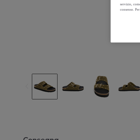
servizio, come
consenso. Per 
Consegna