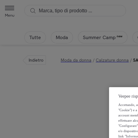
Menu
Tutte
Moda
new
Summer Camp
Indietro
Moda da donna
/
Calzature donna
/
S
Veepee risp
Accettando, au
"Cookie") e a 
account membro
effettuare alcu
"Configurare" 
e/o dispositiv
link "Informa