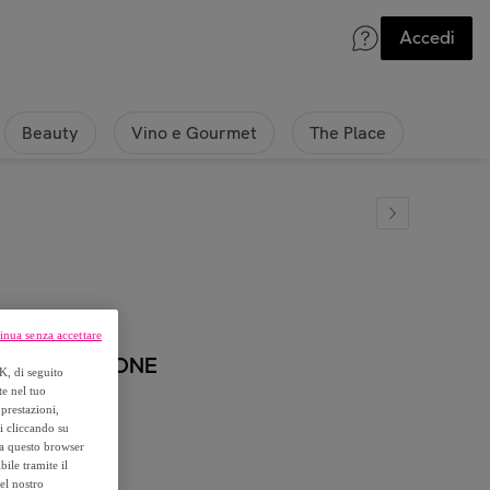
Accedi
Beauty
Vino e Gourmet
The Place
inua senza accettare
KERS MARRONE
K, di seguito
te nel tuo
prestazioni,
si cliccando su
o a questo browser
ile tramite il
el nostro