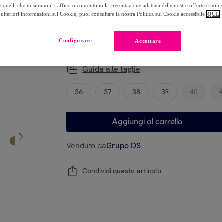
-
44
%
 quelli che misurano il traffico o consentono la presentazione adattata delle nostre offerte e non 
ulteriori informazioni sui Cookie, puoi consultare la nostra Politica sui Cookie accessibile
QUI.
Configurare
Accettare
Modello
Guida alle taglie
36
37
38
39
40
Aggiungi al carrello
Venduto da
Grupo DS
Condividi questo articolo