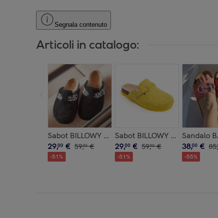
Segnala contenuto
Articoli in catalogo:
Sabot BILLOWY NERO
Sabot BILLOWY GIALLO
Sandalo 
29
,
€
29
,
€
38
,
€
00
59
,
€
00
59
,
€
00
85
,
90
90
-
51
%
-
51
%
-
55
%