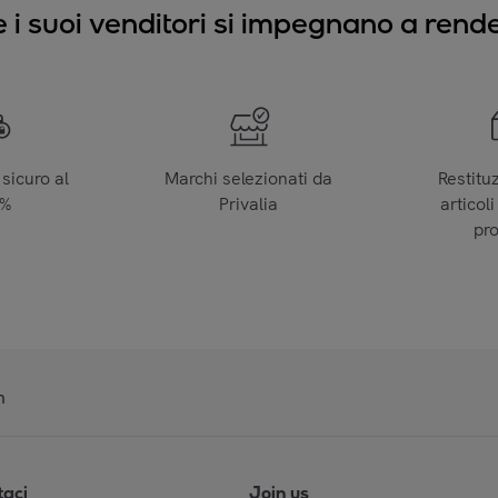
e i suoi venditori si impegnano a render
sicuro al
Marchi selezionati da
Restitu
0%
Privalia
articoli
pr
n
taci
Join us