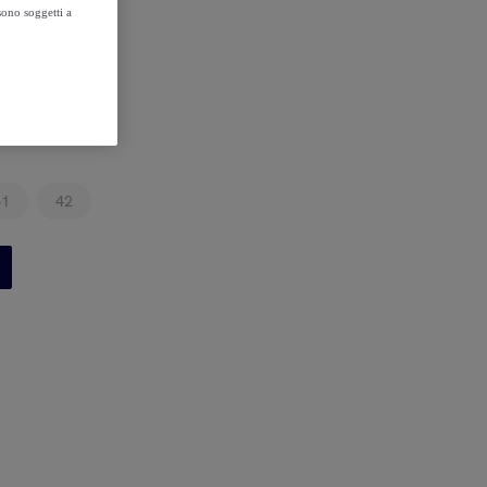
sono soggetti a
41
42