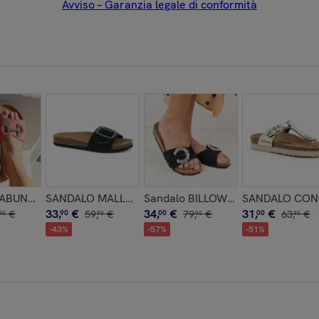
Avviso – Garanzia legale di conformità
BABUNKERS ROSA
SANDALO MALLORCA BABUNKERS NERO
Sandalo BILLOWY NERO
SANDALO CON
33
,
€
34
,
€
31
,
€
€
90
59
,
€
00
79
,
€
00
63
,
€
90
90
90
90
-
43
%
-
57
%
-
51
%