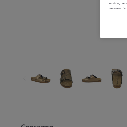
servizio, come
consenso. Per 
Consegna