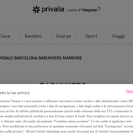
Casa
Bambini
Scarpe
Sport
Viaggi
ANDALO BARCELONA BABUNKERS MARRONE
BABUNKERS
Cont
etta la tua privacy
SANDALO BARCELONA BABUN
torizzi Veepee e i suoi partner a utilizzare tracciatori (come cookie o altri identificatori come SD
trattare i tuoi dati personali (come i dati di navigazione, i dati degli ordini e le informazioni forni
) al fine di offrirti pubblicità personalizzate (anche sullo schermo della tua TV) e misurarne le 
32
,
€
00
ne analisi sull'attività di vendita e a fini di lotta contro le frodi. Puoi scegliere tra questi diversi u
o rifiutare tutto cliccando sul pulsante "Continua senza accettare". Le tue scelte si applicano sol
o. Puoi modificare le tue preferenze in qualsiasi momento cliccando sul link "Configurare" accessib
57
,
€
90
tiva sulla privacy". Alcuni Cookie depositati sono anche necessari per il corretto funzionamento d