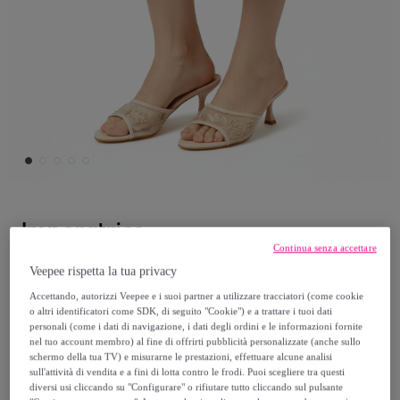
Imperatrice
Continua senza accettare
Sandali - tacco 7,0 cm
Veepee rispetta la tua privacy
Accettando, autorizzi Veepee e i suoi partner a utilizzare tracciatori (come cookie
19
,
€
o altri identificatori come SDK, di seguito "Cookie") e a trattare i tuoi dati
90
personali (come i dati di navigazione, i dati degli ordini e le informazioni fornite
nel tuo account membro) al fine di offrirti pubblicità personalizzate (anche sullo
133
,
€
schermo della tua TV) e misurarne le prestazioni, effettuare alcune analisi
00
sull'attività di vendita e a fini di lotta contro le frodi. Puoi scegliere tra questi
-
85
%
diversi usi cliccando su "Configurare" o rifiutare tutto cliccando sul pulsante