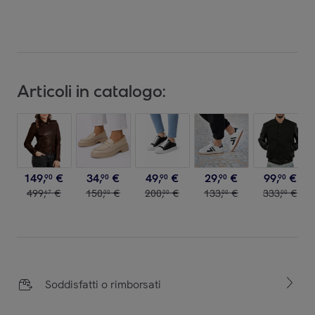
Articoli in catalogo:
149
,
€
34
,
€
49
,
€
29
,
€
99
,
€
90
90
90
90
90
499
,
€
150
,
€
200
,
€
133
,
€
333
,
€
67
00
00
00
00
Soddisfatti o rimborsati