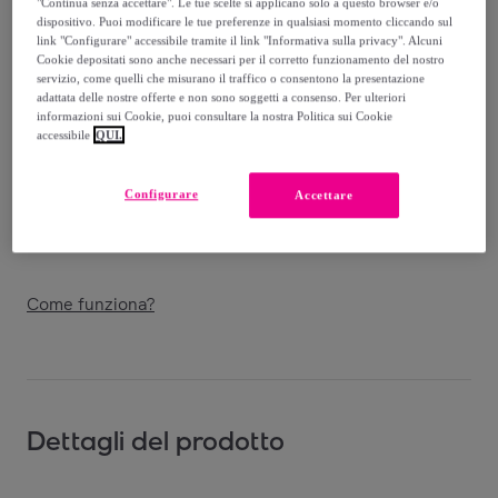
"Continua senza accettare". Le tue scelte si applicano solo a questo browser e/o
Venduto da
Imperatrice Srl
dispositivo. Puoi modificare le tue preferenze in qualsiasi momento cliccando sul
link "Configurare" accessibile tramite il link "Informativa sulla privacy". Alcuni
Cookie depositati sono anche necessari per il corretto funzionamento del nostro
servizio, come quelli che misurano il traffico o consentono la presentazione
adattata delle nostre offerte e non sono soggetti a consenso. Per ulteriori
informazioni sui Cookie, puoi consultare la nostra Politica sui Cookie
Consegna
accessibile
QUI.
Spedizione gratuita
Configurare
Accettare
Consegna: tra il
14/08
e il
17/08
Come funziona?
Dettagli del prodotto