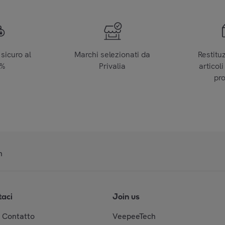
sicuro al
Marchi selezionati da
Restitu
0%
Privalia
articoli
pr
n
taci
Join us
& Contatto
VeepeeTech