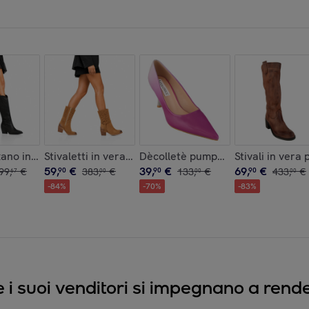
con tacco comodo
xano in vera pelle di vitello con vero ricamo
Stivaletti in vera pelle scamosciata laserati con tac
Dècolletè pumps in vernice con s
Stivali in vera
59
,
€
39
,
€
69
,
€
99
,
€
90
383
,
€
90
133
,
€
90
433
,
€
67
00
00
00
-
84
%
-
70
%
-
83
%
e i suoi venditori si impegnano a render