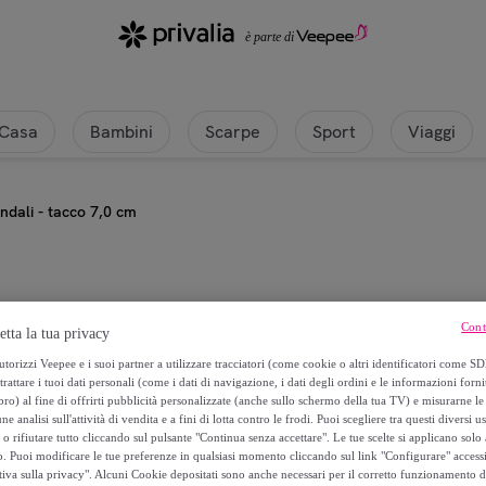
Casa
Bambini
Scarpe
Sport
Viaggi
ndali - tacco 7,0 cm
Imperatrice
Cont
etta la tua privacy
Sandali - tacco 7,0 cm
torizzi Veepee e i suoi partner a utilizzare tracciatori (come cookie o altri identificatori come SD
trattare i tuoi dati personali (come i dati di navigazione, i dati degli ordini e le informazioni forni
) al fine di offrirti pubblicità personalizzate (anche sullo schermo della tua TV) e misurarne le 
19
,
€
90
ne analisi sull'attività di vendita e a fini di lotta contro le frodi. Puoi scegliere tra questi diversi u
o rifiutare tutto cliccando sul pulsante "Continua senza accettare". Le tue scelte si applicano sol
o. Puoi modificare le tue preferenze in qualsiasi momento cliccando sul link "Configurare" accessib
150
,
€
00
tiva sulla privacy". Alcuni Cookie depositati sono anche necessari per il corretto funzionamento d