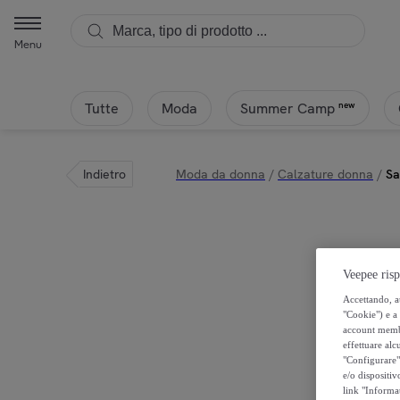
Menu
Tutte
Moda
new
Summer Camp
Indietro
Moda da donna
/
Calzature donna
/
Sa
Veepee risp
Accettando, au
"Cookie") e a 
account membro
effettuare alcu
"Configurare" 
e/o dispositiv
link "Informa