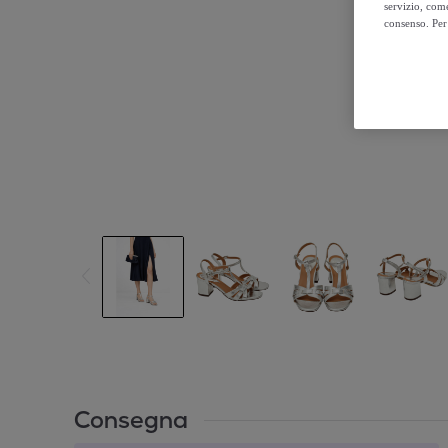
servizio, come
consenso. Per 
Consegna