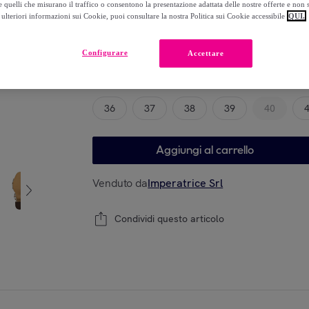
 quelli che misurano il traffico o consentono la presentazione adattata delle nostre offerte e non 
-
86
%
ulteriori informazioni sui Cookie, puoi consultare la nostra Politica sui Cookie accessibile
QUI.
Configurare
Accettare
Modello
36
37
38
39
40
Aggiungi al carrello
Venduto da
Imperatrice Srl
Condividi questo articolo