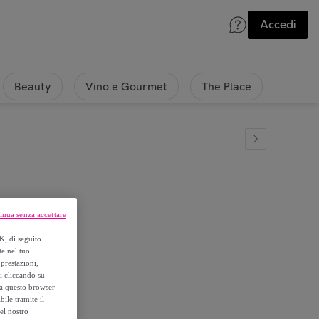
Accedi
Beauty
Vino e Gourmet
The Place
inua senza accettare
K, di seguito
te nel tuo
prestazioni,
si cliccando su
o a questo browser
ile tramite il
el nostro