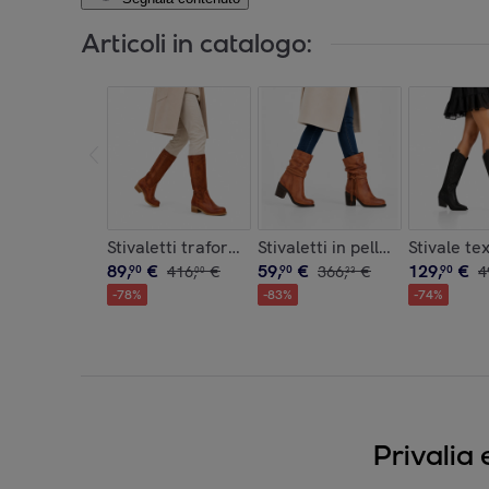
Articoli in catalogo:
Stivaletti traforati in vera pelle nabuk
Stivaletti in pelle di vitello 
Stivale te
89
,
€
59
,
€
129
,
€
90
416
,
€
90
366
,
€
90
4
00
33
-
78
%
-
83
%
-
74
%
Privalia 