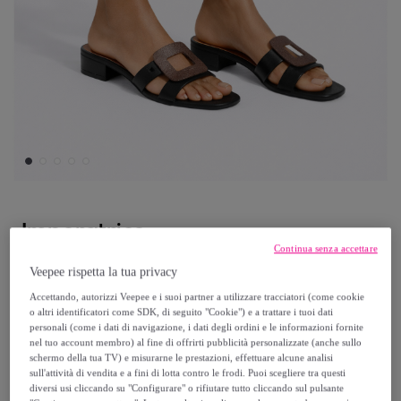
Imperatrice
Continua senza accettare
Sandali - tacco 3,0 cm
Veepee rispetta la tua privacy
Accettando, autorizzi Veepee e i suoi partner a utilizzare tracciatori (come cookie
19
,
€
o altri identificatori come SDK, di seguito "Cookie") e a trattare i tuoi dati
90
personali (come i dati di navigazione, i dati degli ordini e le informazioni fornite
nel tuo account membro) al fine di offrirti pubblicità personalizzate (anche sullo
133
,
€
schermo della tua TV) e misurarne le prestazioni, effettuare alcune analisi
00
sull'attività di vendita e a fini di lotta contro le frodi. Puoi scegliere tra questi
-
85
%
diversi usi cliccando su "Configurare" o rifiutare tutto cliccando sul pulsante