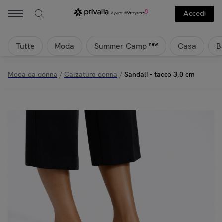
Accedi
Tutte
Moda
Casa
B
new
Summer Camp
Moda da donna
/
Calzature donna
/
Sandali - tacco 3,0 cm