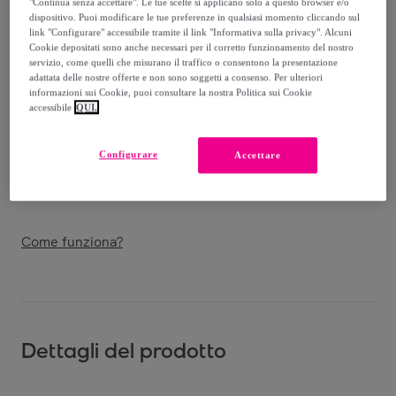
"Continua senza accettare". Le tue scelte si applicano solo a questo browser e/o
Venduto da
Imperatrice Srl
dispositivo. Puoi modificare le tue preferenze in qualsiasi momento cliccando sul
link "Configurare" accessibile tramite il link "Informativa sulla privacy". Alcuni
Cookie depositati sono anche necessari per il corretto funzionamento del nostro
servizio, come quelli che misurano il traffico o consentono la presentazione
adattata delle nostre offerte e non sono soggetti a consenso. Per ulteriori
informazioni sui Cookie, puoi consultare la nostra Politica sui Cookie
Consegna
accessibile
QUI.
Spedizione gratuita
Configurare
Accettare
Consegna: tra il
22/08
e il
25/08
Come funziona?
Dettagli del prodotto