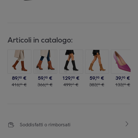
Articoli in catalogo:
89
,
€
59
,
€
129
,
€
59
,
€
39
,
€
90
90
90
90
90
416
,
€
366
,
€
499
,
€
383
,
€
133
,
€
00
33
67
00
00
Soddisfatti o rimborsati