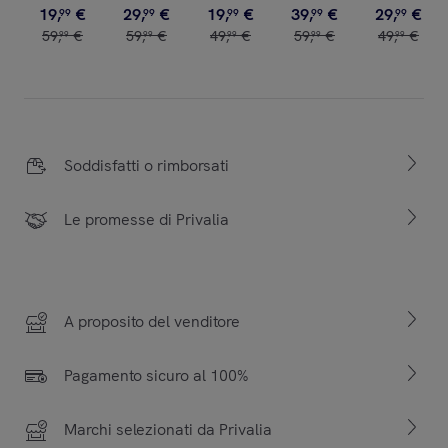
19
,
€
29
,
€
19
,
€
39
,
€
29
,
€
99
99
99
99
99
59
,
€
59
,
€
49
,
€
59
,
€
49
,
€
99
99
99
99
99
Soddisfatti o rimborsati
Le promesse di Privalia
A proposito del venditore
Pagamento sicuro al 100%
Marchi selezionati da Privalia