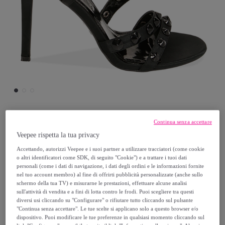
Continua senza accettare
Primadonna Collection
Veepee rispetta la tua privacy
Accettando, autorizzi Veepee e i suoi partner a utilizzare tracciatori (come cookie
Sandali neri in raso con gemme, tacco 10,5
o altri identificatori come SDK, di seguito "Cookie") e a trattare i tuoi dati
cm
personali (come i dati di navigazione, i dati degli ordini e le informazioni fornite
nel tuo account membro) al fine di offrirti pubblicità personalizzate (anche sullo
schermo della tua TV) e misurarne le prestazioni, effettuare alcune analisi
29
,
€
99
sull'attività di vendita e a fini di lotta contro le frodi. Puoi scegliere tra questi
diversi usi cliccando su "Configurare" o rifiutare tutto cliccando sul pulsante
"Continua senza accettare". Le tue scelte si applicano solo a questo browser e/o
69
,
€
99
dispositivo. Puoi modificare le tue preferenze in qualsiasi momento cliccando sul