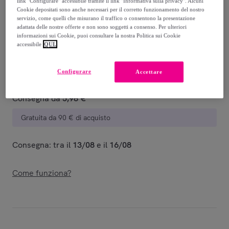
link "Configurare" accessibile tramite il link "Informativa sulla privacy". Alcuni
-
57
%
Cookie depositati sono anche necessari per il corretto funzionamento del nostro
servizio, come quelli che misurano il traffico o consentono la presentazione
Venduto da
PRIMADONNA COLLECTION
adattata delle nostre offerte e non sono soggetti a consenso. Per ulteriori
informazioni sui Cookie, puoi consultare la nostra Politica sui Cookie
accessibile
QUI.
Configurare
Accettare
Consegna
Consegna da
5,98 €
Gratuita da 90 € di acquisto
Consegna: tra il
13/08
e il
16/08
Come funziona?