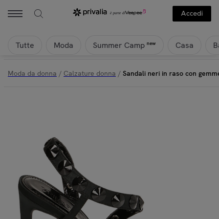
Accedi
Tutte
Moda
Casa
B
new
Summer Camp
Moda da donna
/
Calzature donna
/
Sandali neri in raso con gemm