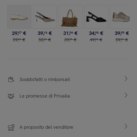
29
,
€
39
,
€
31
,
€
34
,
€
39
,
€
97
16
96
96
95
59
,
€
55
,
€
39
,
€
49
,
€
59
,
€
95
95
95
95
95
Soddisfatti o rimborsati
Le promesse di Privalia
A proposito del venditore