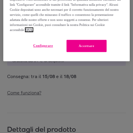
Venduto da
Tata Italia
link "Configurare" accessibile tramite il link "Informativa sulla privacy". Alcuni
Cookie depositati sono anche necessari per il corretto funzionamento del nostro
servizio, come quelli che misurano il traffico o consentono la presentazione
adattata delle nostre offerte e non sono soggetti a consenso. Per ulteriori
informazioni sui Cookie, puoi consultare la nostra Politica sui Cookie
accessibile
QUI.
Consegna
Configurare
Accettare
Consegna da
5,04 €
Gratuita da 59 € di acquisto
Consegna: tra il
15/08
e il
18/08
Come funziona?
Dettagli del prodotto