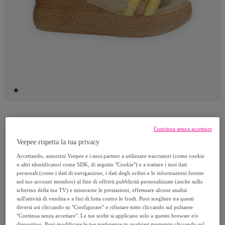
Tata Italia
Continua senza accettare
Veepee rispetta la tua privacy
Sandali Donna Tata Italia Giallo
Accettando, autorizzi Veepee e i suoi partner a utilizzare tracciatori (come cookie
o altri identificatori come SDK, di seguito "Cookie") e a trattare i tuoi dati
personali (come i dati di navigazione, i dati degli ordini e le informazioni fornite
29
,
€
95
nel tuo account membro) al fine di offrirti pubblicità personalizzate (anche sullo
schermo della tua TV) e misurarne le prestazioni, effettuare alcune analisi
sull'attività di vendita e a fini di lotta contro le frodi. Puoi scegliere tra questi
55
,
€
95
diversi usi cliccando su "Configurare" o rifiutare tutto cliccando sul pulsante
-
46
%
"Continua senza accettare". Le tue scelte si applicano solo a questo browser e/o
dispositivo. Puoi modificare le tue preferenze in qualsiasi momento cliccando sul