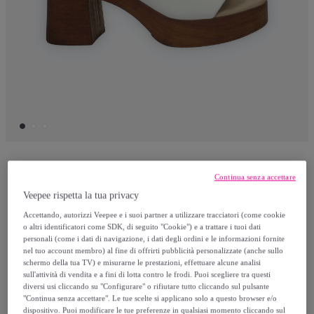
Tata Italia
Continua senza accettare
Veepee rispetta la tua privacy
Sandali Donna Tata Italia Bianco
Accettando, autorizzi Veepee e i suoi partner a utilizzare tracciatori (come cookie
o altri identificatori come SDK, di seguito "Cookie") e a trattare i tuoi dati
personali (come i dati di navigazione, i dati degli ordini e le informazioni fornite
29
,
€
95
nel tuo account membro) al fine di offrirti pubblicità personalizzate (anche sullo
schermo della tua TV) e misurarne le prestazioni, effettuare alcune analisi
sull'attività di vendita e a fini di lotta contro le frodi. Puoi scegliere tra questi
49
,
€
95
diversi usi cliccando su "Configurare" o rifiutare tutto cliccando sul pulsante
-
40
%
"Continua senza accettare". Le tue scelte si applicano solo a questo browser e/o
dispositivo. Puoi modificare le tue preferenze in qualsiasi momento cliccando sul