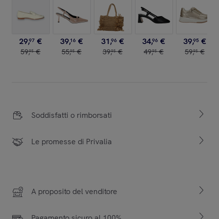
29
,
€
39
,
€
31
,
€
34
,
€
39
,
€
97
16
96
96
95
59
,
€
55
,
€
39
,
€
49
,
€
59
,
€
95
95
95
95
95
Soddisfatti o rimborsati
Le promesse di Privalia
A proposito del venditore
Pagamento sicuro al 100%