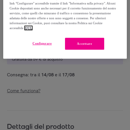
link "Configurare" accessibile tramite il link "Informativa sulla privacy". Alcuni
Venduto da
Tata Italia
Cookie depositati sono anche necessari per il corretto funzionamento del nostro
servizio, come quelli che misurano il traffico o consentono la presentazione
adattata delle nostre offerte e non sono soggetti a consenso. Per ulteriori
informazioni sui Cookie, puoi consultare la nostra Politica sui Cookie
accessibile
QUI.
Consegna
Configurare
Accettare
Consegna da
5,04 €
Gratuita da 59 € di acquisto
Consegna: tra il
14/08
e il
17/08
Come funziona?
Dettagli del prodotto