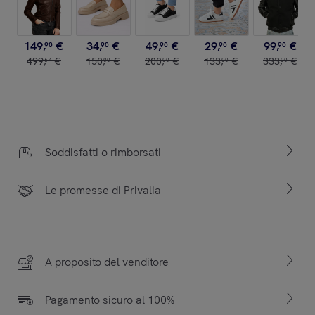
149
,
€
34
,
€
49
,
€
29
,
€
99
,
€
90
90
90
90
90
499
,
€
150
,
€
200
,
€
133
,
€
333
,
€
67
00
00
00
00
Soddisfatti o rimborsati
Le promesse di Privalia
A proposito del venditore
Pagamento sicuro al 100%