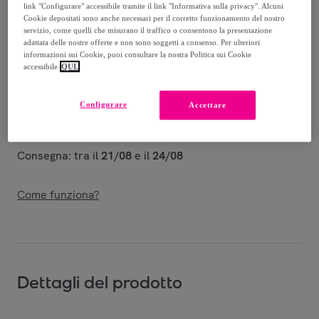
link "Configurare" accessibile tramite il link "Informativa sulla privacy". Alcuni
Venduto da
Imperatrice Srl
Cookie depositati sono anche necessari per il corretto funzionamento del nostro
servizio, come quelli che misurano il traffico o consentono la presentazione
adattata delle nostre offerte e non sono soggetti a consenso. Per ulteriori
informazioni sui Cookie, puoi consultare la nostra Politica sui Cookie
accessibile
QUI.
Consegna
Configurare
Accettare
Spedizione gratuita
Consegna: tra il
21/08
e il
24/08
Come funziona?
Dettagli del prodotto