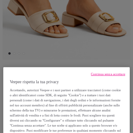
Imperatrice
Continua senza accettare
Veepee rispetta la tua privacy
Sandali con accessorio - tacco 3,0 cm
Accettando, autorizzi Veepee e i suoi partner a utilizzare tracciatori (come cookie
o altri identificatori come SDK, di seguito "Cookie") e a trattare i tuoi dati
personali (come i dati di navigazione, i dati degli ordini e le informazioni fornite
19
,
€
90
nel tuo account membro) al fine di offrirti pubblicità personalizzate (anche sullo
schermo della tua TV) e misurarne le prestazioni, effettuare alcune analisi
sull'attività di vendita e a fini di lotta contro le frodi. Puoi scegliere tra questi
116
,
€
00
diversi usi cliccando su "Configurare" o rifiutare tutto cliccando sul pulsante
"Continua senza accettare". Le tue scelte si applicano solo a questo browser e/o
-
82
%
dispositivo. Puoi modificare le tue preferenze in qualsiasi momento cliccando sul