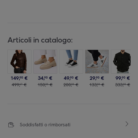
Articoli in catalogo:
149
,
€
34
,
€
49
,
€
29
,
€
99
,
€
90
90
90
90
90
499
,
€
150
,
€
200
,
€
133
,
€
333
,
€
67
00
00
00
00
Soddisfatti o rimborsati