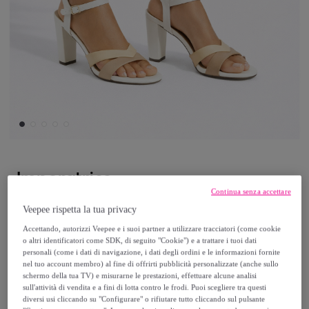
Imperatrice
Continua senza accettare
Sandali cinturino regolabile - tacco 9,5 cm
Veepee rispetta la tua privacy
Accettando, autorizzi Veepee e i suoi partner a utilizzare tracciatori (come cookie
19
,
€
o altri identificatori come SDK, di seguito "Cookie") e a trattare i tuoi dati
90
personali (come i dati di navigazione, i dati degli ordini e le informazioni fornite
nel tuo account membro) al fine di offrirti pubblicità personalizzate (anche sullo
133
,
€
schermo della tua TV) e misurarne le prestazioni, effettuare alcune analisi
00
sull'attività di vendita e a fini di lotta contro le frodi. Puoi scegliere tra questi
-
85
%
diversi usi cliccando su "Configurare" o rifiutare tutto cliccando sul pulsante