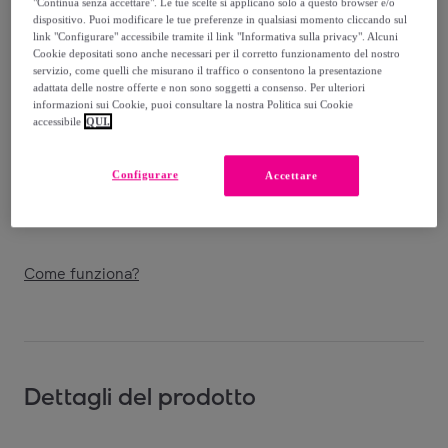
"Continua senza accettare". Le tue scelte si applicano solo a questo browser e/o
Venduto da
Imperatrice Srl
dispositivo. Puoi modificare le tue preferenze in qualsiasi momento cliccando sul
link "Configurare" accessibile tramite il link "Informativa sulla privacy". Alcuni
Cookie depositati sono anche necessari per il corretto funzionamento del nostro
servizio, come quelli che misurano il traffico o consentono la presentazione
adattata delle nostre offerte e non sono soggetti a consenso. Per ulteriori
informazioni sui Cookie, puoi consultare la nostra Politica sui Cookie
Consegna
accessibile
QUI.
Spedizione gratuita
Configurare
Accettare
Consegna: tra il
14/08
e il
17/08
Come funziona?
Dettagli del prodotto