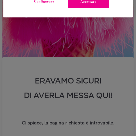
Configurare
Accettare
ERAVAMO SICURI
DI AVERLA MESSA QUI!
Ci spiace, la pagina richiesta è introvabile.