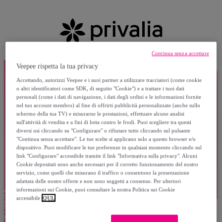
Continua senza accettare
Veepee rispetta la tua privacy
Accettando, autorizzi Veepee e i suoi partner a utilizzare tracciatori (come cookie
o altri identificatori come SDK, di seguito "Cookie") e a trattare i tuoi dati
personali (come i dati di navigazione, i dati degli ordini e le informazioni fornite
nel tuo account membro) al fine di offrirti pubblicità personalizzate (anche sullo
schermo della tua TV) e misurarne le prestazioni, effettuare alcune analisi
sull'attività di vendita e a fini di lotta contro le frodi. Puoi scegliere tra questi
diversi usi cliccando su "Configurare" o rifiutare tutto cliccando sul pulsante
"Continua senza accettare". Le tue scelte si applicano solo a questo browser e/o
dispositivo. Puoi modificare le tue preferenze in qualsiasi momento cliccando sul
link "Configurare" accessibile tramite il link "Informativa sulla privacy". Alcuni
Cookie depositati sono anche necessari per il corretto funzionamento del nostro
servizio, come quelli che misurano il traffico o consentono la presentazione
adattata delle nostre offerte e non sono soggetti a consenso. Per ulteriori
informazioni sui Cookie, puoi consultare la nostra Politica sui Cookie
accessibile
QUI.