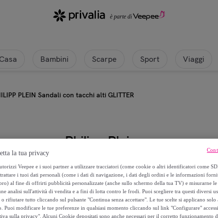
ivalia
Casa
Bambini
Scarpe
Sport
Viaggi
ILIPP PLEIN Sandali con tacchi alti GLITTER
Philipp Plein
Cont
etta la tua privacy
PHILIPP PLEIN Sandali con tacchi 
torizzi Veepee e i suoi partner a utilizzare tracciatori (come cookie o altri identificatori come SD
trattare i tuoi dati personali (come i dati di navigazione, i dati degli ordini e le informazioni forni
) al fine di offrirti pubblicità personalizzate (anche sullo schermo della tua TV) e misurarne le 
267
,
€
00
ne analisi sull'attività di vendita e a fini di lotta contro le frodi. Puoi scegliere tra questi diversi u
o rifiutare tutto cliccando sul pulsante "Continua senza accettare". Le tue scelte si applicano sol
o. Puoi modificare le tue preferenze in qualsiasi momento cliccando sul link "Configurare" accessib
890
,
€
00
tiva sulla privacy". Alcuni Cookie depositati sono anche necessari per il corretto funzionamento d