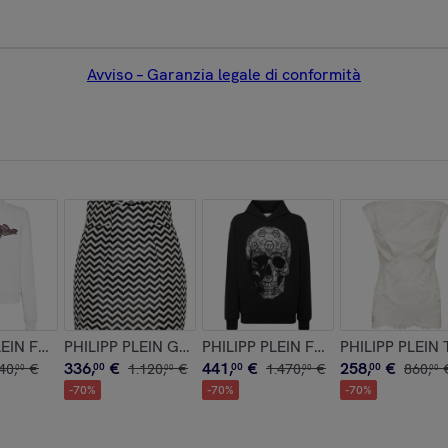
Avviso – Garanzia legale di conformità
LEIN Felpa BOMBING GRAFFITI
PHILIPP PLEIN Gonna corta
PHILIPP PLEIN Felpa con cappucci
PHILIPP PLEIN 
336
,
€
441
,
€
258
,
€
40
,
€
00
1
.
120
,
€
00
1
.
470
,
€
00
860
,
00
00
00
00
-
70
%
-
70
%
-
70
%