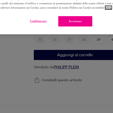
-
70
%
 quelli che misurano il traffico o consentono la presentazione adattata delle nostre offerte e non 
ulteriori informazioni sui Cookie, puoi consultare la nostra Politica sui Cookie accessibile
QUI.
Configurare
Accettare
Modello
35
36
37
38
39
Aggiungi al carrello
Venduto da
PHILIPP PLEIN
Condividi questo articolo