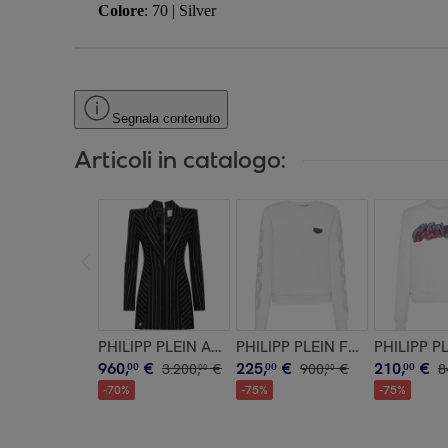
Colore
: 70 | Silver
Segnala contenuto
Articoli in catalogo:
PHILIPP PLEIN Abito corto
PHILIPP PLEIN Felpa
PHILIPP P
960
,
€
225
,
€
210
,
€
00
3
.
200
,
€
00
900
,
€
00
8
00
00
-
70
%
-
75
%
-
75
%