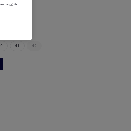
sono soggetti a
40
41
42