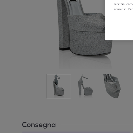
servizio, come
consenso. Per 
Consegna