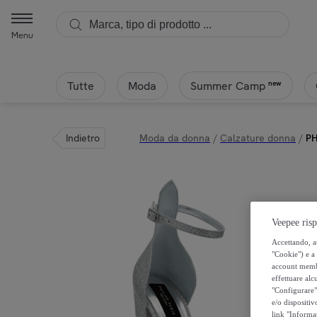
Philipp Plein - PHILIPP PLEIN Sandali con tacchi alti GLITTER | Pr
Menu
Tutte
Moda
new
Summer Camp
Indietro
Moda da donna
/
Calzature donna
/
PH
Veepee risp
Accettando, au
"Cookie") e a 
account membro
effettuare alcu
"Configurare" 
e/o dispositiv
link "Informa