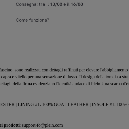
Consegna: tra il
13/08
e il
16/08
Come funziona?
scino, sono realizzati con dettagli raffinati per elevare l'abbigliamento
 capra e vitello per una sensazione di lusso. Il design della tomaia a st
dettagli della firma evidenziano l'identità audace di Plein Una scarpa d'ef
YESTER | LINING #1: 100% GOAT LEATHER | INSOLE #1: 100
i prodotti
: support-fo@plein.com