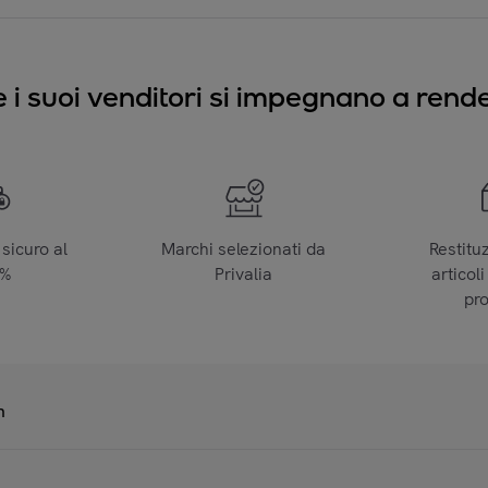
e i suoi venditori si impegnano a render
sicuro al
Marchi selezionati da
Restitu
0%
Privalia
articoli
pr
n