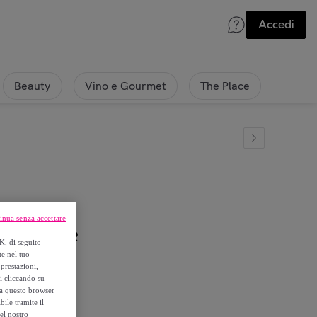
Accedi
Beauty
Vino e Gourmet
The Place
inua senza accettare
alti GLITTER
K, di seguito
te nel tuo
prestazioni,
si cliccando su
o a questo browser
ile tramite il
el nostro