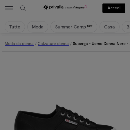
Superga - Superga - Uomo Donna Nero - 2750 Nappa | Privalia
Accedi
Tutte
Moda
Casa
B
new
Summer Camp
Moda da donna
/
Calzature donna
/
Superga - Uomo Donna Nero -