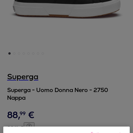
Superga
Superga - Uomo Donna Nero - 2750
Nappa
88
,
€
99
99
,
€
00