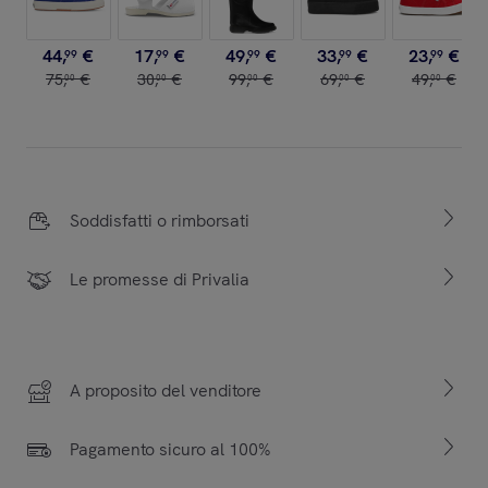
44
,
€
17
,
€
49
,
€
33
,
€
23
,
€
99
99
99
99
99
75
,
€
30
,
€
99
,
€
69
,
€
49
,
€
00
00
00
00
00
Soddisfatti o rimborsati
Le promesse di Privalia
A proposito del venditore
Pagamento sicuro al 100%