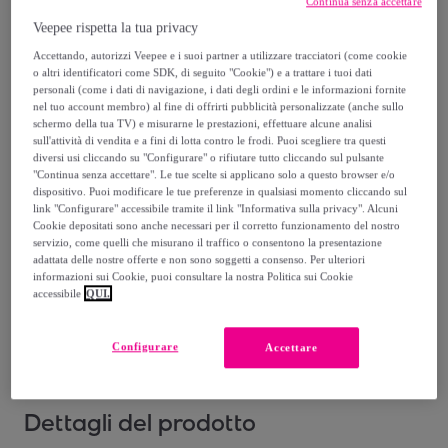
-
10
%
Continua senza accettare
Veepee rispetta la tua privacy
Venduto da
Superga
Accettando, autorizzi Veepee e i suoi partner a utilizzare tracciatori (come cookie
o altri identificatori come SDK, di seguito "Cookie") e a trattare i tuoi dati
personali (come i dati di navigazione, i dati degli ordini e le informazioni fornite
nel tuo account membro) al fine di offrirti pubblicità personalizzate (anche sullo
schermo della tua TV) e misurarne le prestazioni, effettuare alcune analisi
sull'attività di vendita e a fini di lotta contro le frodi. Puoi scegliere tra questi
Consegna
diversi usi cliccando su "Configurare" o rifiutare tutto cliccando sul pulsante
"Continua senza accettare". Le tue scelte si applicano solo a questo browser e/o
Spedizione gratuita
dispositivo. Puoi modificare le tue preferenze in qualsiasi momento cliccando sul
link "Configurare" accessibile tramite il link "Informativa sulla privacy". Alcuni
Cookie depositati sono anche necessari per il corretto funzionamento del nostro
Consegna: tra il
12/08
e il
15/08
servizio, come quelli che misurano il traffico o consentono la presentazione
adattata delle nostre offerte e non sono soggetti a consenso. Per ulteriori
informazioni sui Cookie, puoi consultare la nostra Politica sui Cookie
accessibile
QUI.
Come funziona?
Configurare
Accettare
Dettagli del prodotto