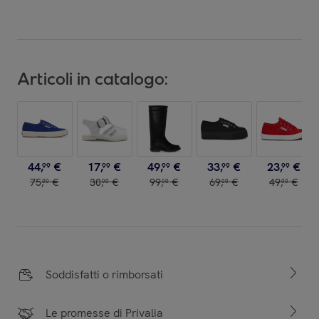
Articoli in catalogo:
44
,
€
17
,
€
49
,
€
33
,
€
23
,
€
99
99
99
99
99
75
,
€
30
,
€
99
,
€
69
,
€
49
,
€
00
00
00
00
00
Soddisfatti o rimborsati
Le promesse di Privalia