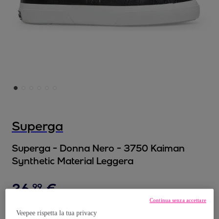
Superga
Superga - Donna Nero - 3750 Kaiman
Synthetic Material Leggera
36
,
€
99
Continua senza accettare
75
,
€
00
Veepee rispetta la tua privacy