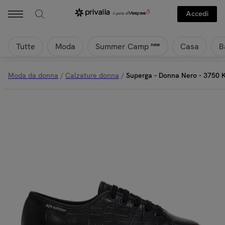
Superga - Superga - Donna Nero - 3750 Kaiman Synthetic Material Le
Accedi
Tutte
Moda
Casa
B
new
Summer Camp
Moda da donna
/
Calzature donna
/
Superga - Donna Nero - 3750 