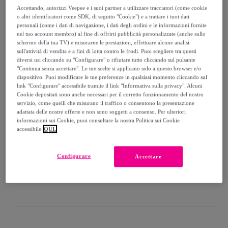
-
50
%
Accettando, autorizzi Veepee e i suoi partner a utilizzare tracciatori (come cookie
o altri identificatori come SDK, di seguito "Cookie") e a trattare i tuoi dati
Venduto da
Superga
personali (come i dati di navigazione, i dati degli ordini e le informazioni fornite
nel tuo account membro) al fine di offrirti pubblicità personalizzate (anche sullo
schermo della tua TV) e misurarne le prestazioni, effettuare alcune analisi
sull'attività di vendita e a fini di lotta contro le frodi. Puoi scegliere tra questi
diversi usi cliccando su "Configurare" o rifiutare tutto cliccando sul pulsante
"Continua senza accettare". Le tue scelte si applicano solo a questo browser e/o
Consegna
dispositivo. Puoi modificare le tue preferenze in qualsiasi momento cliccando sul
link "Configurare" accessibile tramite il link "Informativa sulla privacy". Alcuni
Cookie depositati sono anche necessari per il corretto funzionamento del nostro
Consegna da
7 €
servizio, come quelli che misurano il traffico o consentono la presentazione
adattata delle nostre offerte e non sono soggetti a consenso. Per ulteriori
Gratuita da 50 € di acquisto
informazioni sui Cookie, puoi consultare la nostra Politica sui Cookie
accessibile
QUI.
Consegna: tra il
13/08
e il
16/08
Configurare
Accettare
Come funziona?