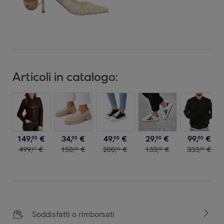
Articoli in catalogo:
149
,
€
34
,
€
49
,
€
29
,
€
99
,
€
90
90
90
90
90
499
,
€
150
,
€
200
,
€
133
,
€
333
,
€
67
00
00
00
00
Soddisfatti o rimborsati