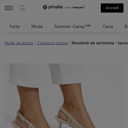
Accedi
Tutte
Moda
Casa
B
new
Summer Camp
Moda da donna
/
Calzature donna
/
Decolletè da cerimonia - tacc