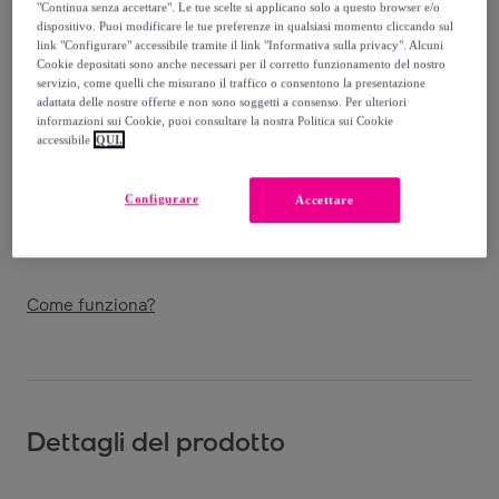
"Continua senza accettare". Le tue scelte si applicano solo a questo browser e/o
Venduto da
Imperatrice Srl
dispositivo. Puoi modificare le tue preferenze in qualsiasi momento cliccando sul
link "Configurare" accessibile tramite il link "Informativa sulla privacy". Alcuni
Cookie depositati sono anche necessari per il corretto funzionamento del nostro
servizio, come quelli che misurano il traffico o consentono la presentazione
adattata delle nostre offerte e non sono soggetti a consenso. Per ulteriori
informazioni sui Cookie, puoi consultare la nostra Politica sui Cookie
Consegna
accessibile
QUI.
Spedizione gratuita
Configurare
Accettare
Consegna: tra il
14/08
e il
17/08
Come funziona?
Dettagli del prodotto