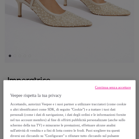
Imperatrice
Continua senza accettare
Decolletè da cerimonia - tacco 9,0 cm
Veepee rispetta la tua privacy
Accettando, autorizzi Veepee e i suoi partner a utilizzare tracciatori (come cookie
39
,
€
90
o altri identificatori come SDK, di seguito "Cookie") e a trattare i tuoi dati
personali (come i dati di navigazione, i dati degli ordini e le informazioni fornite
nel tuo account membro) al fine di offrirti pubblicità personalizzate (anche sullo
150
,
€
00
schermo della tua TV) e misurarne le prestazioni, effettuare alcune analisi
sull'attività di vendita e a fini di lotta contro le frodi. Puoi scegliere tra questi
-
73
%
diversi usi cliccando su "Configurare" o rifiutare tutto cliccando sul pulsante