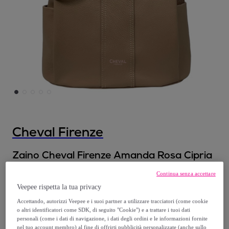
Cheval Firenze
Zaino Cheval Firenze Amanda Rosa Cipria
Modello:
Zaino Cheval Firenze Amanda
Continua senza accettare
Rosa Cipria
Veepee rispetta la tua privacy
Accettando, autorizzi Veepee e i suoi partner a utilizzare tracciatori (come cookie
95
,
€
00
o altri identificatori come SDK, di seguito "Cookie") e a trattare i tuoi dati
personali (come i dati di navigazione, i dati degli ordini e le informazioni fornite
nel tuo account membro) al fine di offrirti pubblicità personalizzate (anche sullo