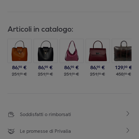
Articoli in catalogo:
86
,
€
86
,
€
86
,
€
86
,
€
129
,
€
90
90
90
90
00
251
,
€
251
,
€
251
,
€
251
,
€
450
,
€
00
00
00
00
00
Soddisfatti o rimborsati
Le promesse di Privalia