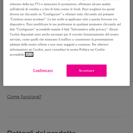
262
,
€
00
schermo della tua TV) e misurarne le prestazioni, effettuare alcune analisi
-
63
%
sull'attività di vendita e a fini di lotta contro le frodi. Puoi scegliere tra questi
diversi usi cliccando su "Configurare" o rifiutare tutto cliccando sul pulsante
Venduto da
Cheval Firenze
"Continua senza accettare". Le tue scelte si applicano solo a questo browser e/o
dispositivo. Puoi modificare le tue preferenze in qualsiasi momento cliccando sul
link "Configurare" accessibile tramite il link "Informativa sulla privacy". Alcuni
Cookie depositati sono anche necessari per il corretto funzionamento del nostro
servizio, come quelli che misurano il traffico o consentono la presentazione
adattata delle nostre offerte e non sono soggetti a consenso. Per ulteriori
informazioni sui Cookie, puoi consultare la nostra Politica sui Cookie
Consegna
accessibile
QUI.
Spedizione gratuita
Configurare
Accettare
Consegna: tra il
10/09
e il
13/09
Come funziona?