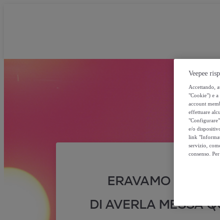
Veepee risp
Accettando, au
"Cookie") e a 
account membro
effettuare alcu
"Configurare" 
e/o dispositiv
link "Informa
servizio, come
consenso. Per 
ERAVAMO SICURI
DI AVERLA MESSA QU