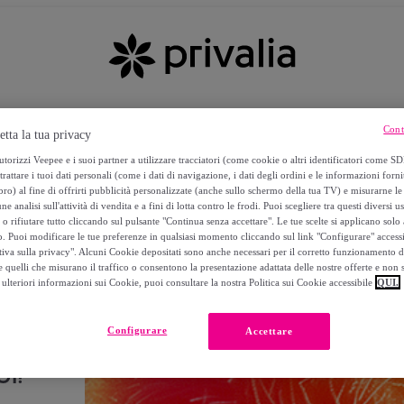
Cont
etta la tua privacy
torizzi Veepee e i suoi partner a utilizzare tracciatori (come cookie o altri identificatori come SD
trattare i tuoi dati personali (come i dati di navigazione, i dati degli ordini e le informazioni forni
) al fine di offrirti pubblicità personalizzate (anche sullo schermo della tua TV) e misurarne le 
ne analisi sull'attività di vendita e a fini di lotta contro le frodi. Puoi scegliere tra questi diversi u
o rifiutare tutto cliccando sul pulsante "Continua senza accettare". Le tue scelte si applicano sol
o. Puoi modificare le tue preferenze in qualsiasi momento cliccando sul link "Configurare" accessib
tiva sulla privacy". Alcuni Cookie depositati sono anche necessari per il corretto funzionamento d
 quelli che misurano il traffico o consentono la presentazione adattata delle nostre offerte e non 
ulteriori informazioni sui Cookie, puoi consultare la nostra Politica sui Cookie accessibile
QUI.
Configurare
Accettare
I!