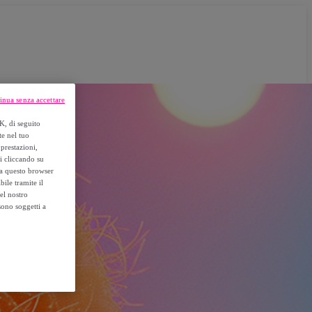
inua senza accettare
K, di seguito
te nel tuo
prestazioni,
si cliccando su
o a questo browser
ile tramite il
el nostro
sono soggetti a