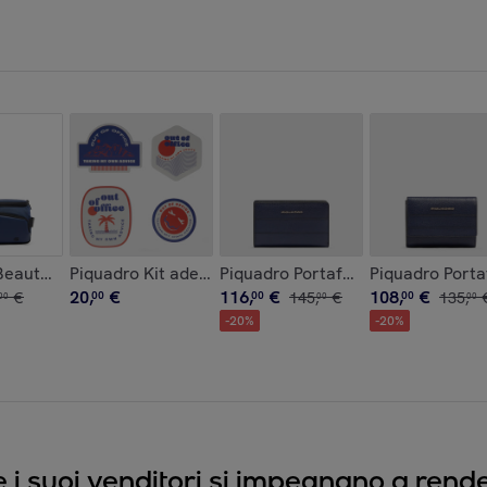
iPad®
Beauty case in materiale bio-based
Piquadro Kit adesivi per trolley
Piquadro Portafogli da donna con
Piquadro Porta
20
,
€
116
,
€
108
,
€
€
00
00
145
,
€
00
135
,
00
00
00
-
20
%
-
20
%
e i suoi venditori si impegnano a render