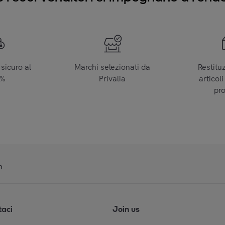
sicuro al
Marchi selezionati da
Restitu
0%
Privalia
articoli
pr
n
taci
Join us