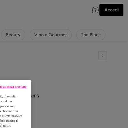
Accedi
Beauty
Vino e Gourmet
The Place
inua senza accettare
ssorted colours
K, di seguito
te nel tuo
prestazioni,
si cliccando su
o a questo browser
ile tramite il
el nostro