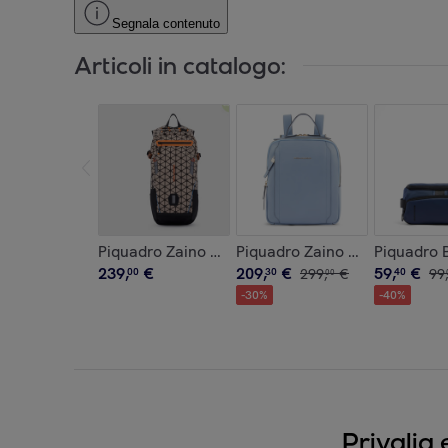
Segnala contenuto
Articoli in catalogo:
Piquadro Zaino da biking
Piquadro Zaino donna porta 
Piquadro 
239
,
€
209
,
€
59
,
€
00
30
299
,
€
40
99
,
00
-
30
%
-
40
%
Privalia 