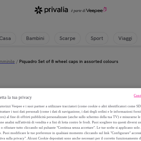
Casa
Bambini
Scarpe
Sport
Viaggi
mminile
/
Piquadro Set of 8 wheel caps in assorted colours
Piquadro
Cont
etta la tua privacy
Piquadro Set of 8 wheel caps in a
torizzi Veepee e i suoi partner a utilizzare tracciatori (come cookie o altri identificatori come SD
trattare i tuoi dati personali (come i dati di navigazione, i dati degli ordini e le informazioni forni
) al fine di offrirti pubblicità personalizzate (anche sullo schermo della tua TV) e misurarne le 
18
,
€
00
ne analisi sull'attività di vendita e a fini di lotta contro le frodi. Puoi scegliere tra questi diversi u
o rifiutare tutto cliccando sul pulsante "Continua senza accettare". Le tue scelte si applicano sol
o. Puoi modificare le tue preferenze in qualsiasi momento cliccando sul link "Configurare" accessib
tiva sulla privacy". Alcuni Cookie depositati sono anche necessari per il corretto funzionamento d