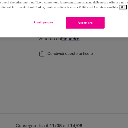
 quelli che misurano il traffico o consentono la presentazione adattata delle nostre offerte e non 
ulteriori informazioni sui Cookie, puoi consultare la nostra Politica sui Cookie accessibile
QUI.
Modello:
TU
Configurare
Accettare
1
Aggiungi al carrello
Venduto da
Piquadro
Condividi questo articolo
Consegna: tra il
11/08
e il
14/08