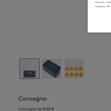
servizio, come
consenso. Per 
Consegna
Consegna da
9,03 €