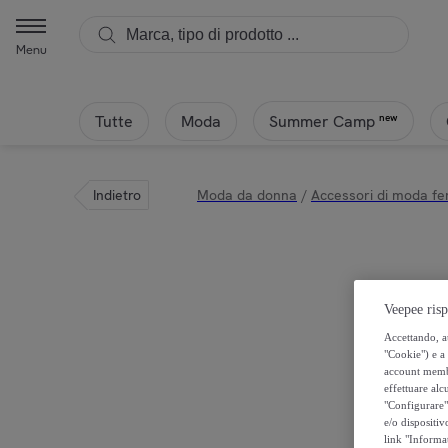
Menu
Tutte
Moda
new
Summer Camp
Indietro
Moda da donna
/
Accessori di moda fe
Veepee risp
Accettando, au
"Cookie") e a 
account membro
effettuare alcu
"Configurare" 
e/o dispositiv
link "Informa