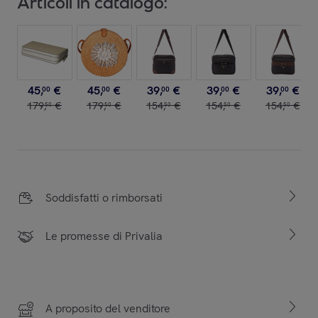
Articoli in catalogo:
45
,
€
45
,
€
39
,
€
39
,
€
39
,
€
00
00
00
00
00
179
,
€
179
,
€
154
,
€
154
,
€
154
,
€
50
50
50
50
50
Soddisfatti o rimborsati
Le promesse di Privalia
A proposito del venditore