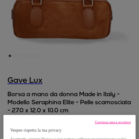
Gave Lux
Borsa a mano da donna Made in Italy -
Modello Seraphina Elite - Pelle scamosciata
- 27.0 x 12.0 x 10.0 cm
Modello:
27.0 x 12.0 x 10.0
Continua senza accettare
Veepee rispetta la tua privacy
69
,
€
00
Accettando, autorizzi Veepee e i suoi partner a utilizzare tracciatori (come cookie