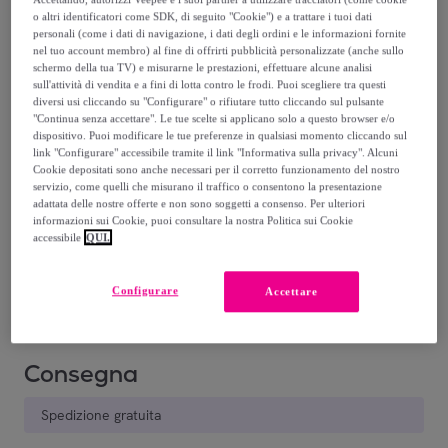
o altri identificatori come SDK, di seguito "Cookie") e a trattare i tuoi dati
286
,
€
50
personali (come i dati di navigazione, i dati degli ordini e le informazioni fornite
nel tuo account membro) al fine di offrirti pubblicità personalizzate (anche sullo
-
75
%
schermo della tua TV) e misurarne le prestazioni, effettuare alcune analisi
sull'attività di vendita e a fini di lotta contro le frodi. Puoi scegliere tra questi
diversi usi cliccando su "Configurare" o rifiutare tutto cliccando sul pulsante
"Continua senza accettare". Le tue scelte si applicano solo a questo browser e/o
dispositivo. Puoi modificare le tue preferenze in qualsiasi momento cliccando sul
link "Configurare" accessibile tramite il link "Informativa sulla privacy". Alcuni
Cookie depositati sono anche necessari per il corretto funzionamento del nostro
servizio, come quelli che misurano il traffico o consentono la presentazione
CUOIO
TESTA DI
ROSA
NERO
BLU SCURO
V
adattata delle nostre offerte e non sono soggetti a consenso. Per ulteriori
SCURO
MORO
ANTICO
S
informazioni sui Cookie, puoi consultare la nostra Politica sui Cookie
accessibile
QUI.
Venduto da
Gave Lux
Configurare
Accettare
Consegna
Spedizione gratuita