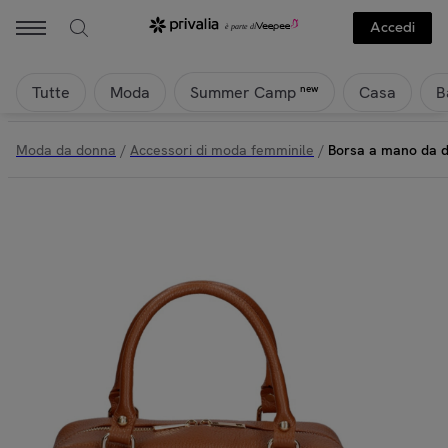
Gave Lux - Borsa a mano da donna Made in Italy - Modello Seraphina E
Accedi
Tutte
Moda
Casa
B
new
Summer Camp
Moda da donna
/
Accessori di moda femminile
/
Borsa a mano da do