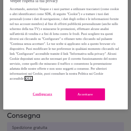
Veepee rispetta la tua privacy
296
,
€
50
-
74
%
Accettando, autorizzi Veepee e i suoi partner a utilizzare tracciatori (come cookie
o altri identificatori come SDK, di seguito "Cookie") e a trattare i tuoi dati
personali (come i dati di navigazione, i dati degli ordini e le informazioni fornite
nel tuo account membro) al fine di offrirti pubblicità personalizzate (anche sullo
schermo della tua TV) e misurarne le prestazioni, effettuare alcune analisi
sull'attività di vendita e a fini di lotta contro le frodi. Puoi scegliere tra questi
diversi usi cliccando su "Configurare" o rifiutare tutto cliccando sul pulsante
"Continua senza accettare". Le tue scelte si applicano solo a questo browser e/o
dispositivo. Puoi modificare le tue preferenze in qualsiasi momento cliccando sul
NERO
VERDE
MARRONE
link "Configurare" accessibile tramite il link "Informativa sulla privacy". Alcuni
SCURO
Cookie depositati sono anche necessari per il corretto funzionamento del nostro
servizio, come quelli che misurano il traffico o consentono la presentazione
adattata delle nostre offerte e non sono soggetti a consenso. Per ulteriori
Venduto da
Gave Lux
informazioni sui Cookie, puoi consultare la nostra Politica sui Cookie
accessibile
QUI.
Ultimo prodotto
Configurare
Accettare
Consegna
Spedizione gratuita