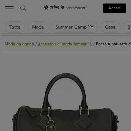
Gave Lux - Borsa a bauletto da donna - Modello Aralia - 100% pelle - 
Accedi
Tutte
Moda
Casa
B
new
Summer Camp
Moda da donna
/
Accessori di moda femminile
/
Borsa a bauletto d