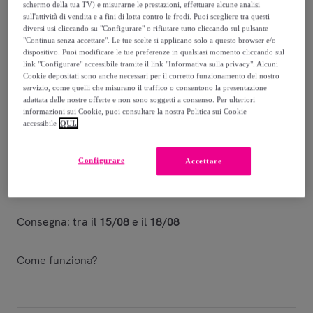
239
,
€
00
schermo della tua TV) e misurarne le prestazioni, effettuare alcune analisi
sull'attività di vendita e a fini di lotta contro le frodi. Puoi scegliere tra questi
-
60
%
diversi usi cliccando su "Configurare" o rifiutare tutto cliccando sul pulsante
"Continua senza accettare". Le tue scelte si applicano solo a questo browser e/o
Venduto da
EMPRENDIMIENTOS URBANOS
dispositivo. Puoi modificare le tue preferenze in qualsiasi momento cliccando sul
link "Configurare" accessibile tramite il link "Informativa sulla privacy". Alcuni
Cookie depositati sono anche necessari per il corretto funzionamento del nostro
Stanno terminando
servizio, come quelli che misurano il traffico o consentono la presentazione
adattata delle nostre offerte e non sono soggetti a consenso. Per ulteriori
informazioni sui Cookie, puoi consultare la nostra Politica sui Cookie
accessibile
QUI.
Consegna
Configurare
Accettare
Spedizione gratuita
Consegna: tra il
15/08
e il
18/08
Come funziona?