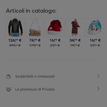
Articoli in catalogo:
126
,
€
74
,
€
16
,
€
34
,
€
16
,
€
99
99
99
99
99
499
,
€
179
,
€
29
,
€
79
,
€
29
,
€
00
99
99
99
99
Soddisfatti o rimborsati
Le promesse di Privalia