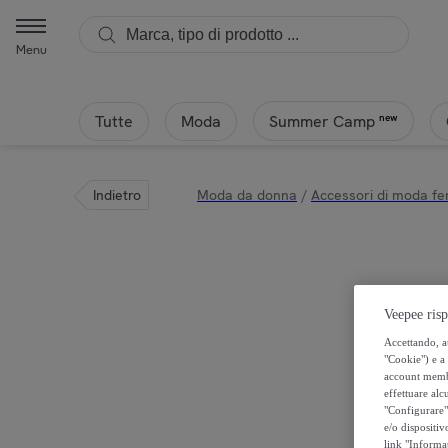
Menu
Tutte
Moda
new
Summer Camp
Indietro
Moda da donna
/
Accessori di moda fe
Veepee risp
Accettando, au
"Cookie") e a 
account membro
effettuare alcu
"Configurare" 
e/o dispositiv
link "Informa