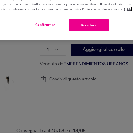
139
,
€
00
 quelli che misurano il traffico o consentono la presentazione adattata delle nostre offerte e non 
ulteriori informazioni sui Cookie, puoi consultare la nostra Politica sui Cookie accessibile
QUI.
-
60
%
Configurare
Accettare
Modello:
UNICA
1
Aggiungi al carrello
Venduto da
EMPRENDIMIENTOS URBANOS
Condividi questo articolo
Consegna: tra il
15/08
e il
18/08