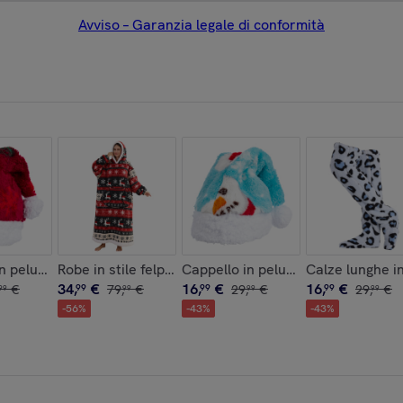
Avviso – Garanzia legale di conformità
. Pelle autentica Dollaro
n peluche extra morbido. Design natalizio rosso. 31x48 cm.
Robe in stile felpa e coperta in pile extra morbido. Tr
Cappello in peluche extra soft. D
Calze lunghe i
34
,
€
16
,
€
16
,
€
€
99
79
,
€
99
29
,
€
99
29
,
€
99
99
99
99
-
56
%
-
43
%
-
43
%