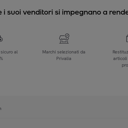
e i suoi venditori si impegnano a render
sicuro al
Marchi selezionati da
Restitu
0%
Privalia
articoli
pr
n