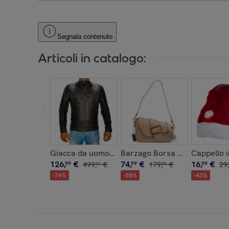
Segnala contenuto
Articoli in catalogo:
Giacca da uomo in vera pelle.
Barzago Borsa a spalla Donna
Cappello i
126
,
€
74
,
€
16
,
€
99
499
,
€
99
179
,
€
99
29
,
00
99
-
74
%
-
58
%
-
43
%