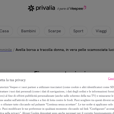
Casa
Bambini
Scarpe
Sport
Viaggi
mminile
/
Avella borsa a tracolla donna, in vera pelle scamosciata lu
Firenze artegiani
Cont
etta la tua privacy
Avella borsa a tracolla donna, in
torizzi Veepee e i suoi partner a utilizzare tracciatori (come cookie o altri identificatori come SD
animalier leopardata, Dollaro.
trattare i tuoi dati personali (come i dati di navigazione, i dati degli ordini e le informazioni forni
) al fine di offrirti pubblicità personalizzate (anche sullo schermo della tua TV) e misurarne le 
ne analisi sull'attività di vendita e a fini di lotta contro le frodi. Puoi scegliere tra questi diversi u
54
,
€
99
o rifiutare tutto cliccando sul pulsante "Continua senza accettare". Le tue scelte si applicano sol
o. Puoi modificare le tue preferenze in qualsiasi momento cliccando sul link "Configurare" accessib
tiva sulla privacy". Alcuni Cookie depositati sono anche necessari per il corretto funzionamento d