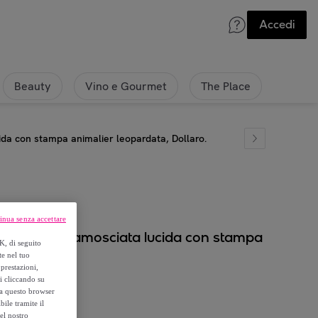
Accedi
Beauty
Vino e Gourmet
The Place
cida con stampa animalier leopardata, Dollaro.
inua senza accettare
 vera pelle scamosciata lucida con stampa
K, di seguito
te nel tuo
prestazioni,
si cliccando su
o a questo browser
ile tramite il
el nostro