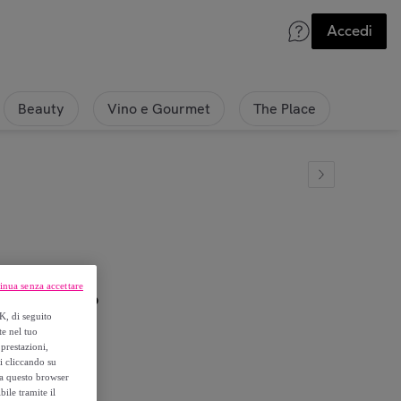
Accedi
Beauty
Vino e Gourmet
The Place
inua senza accettare
ro Full Zip
K, di seguito
te nel tuo
prestazioni,
si cliccando su
o a questo browser
ile tramite il