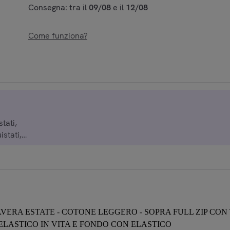
Consegna: tra il
09/08
e il
12/08
Come funziona?
tati,
istati,
istati,
istati,
ERA ESTATE - COTONE LEGGERO - SOPRA FULL ZIP CON T
ELASTICO IN VITA E FONDO CON ELASTICO