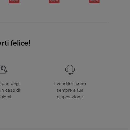
-
48
%
-
48
%
-
48
%
ti felice!
zione degli
I venditori sono
 in caso di
sempre a tua
oblemi
disposizione