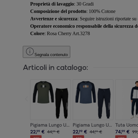
Proprietà di lavaggio
: 30 Gradi
Composizione del prodotto
: 100% Cotone
Avvertenze e sicurezza
: Seguire istruzioni riportate su
Operatore economico responsabile della sicurezza de
Colore
: Rosa Cherry Art.3278
Segnala contenuto
Articoli in catalogo:
Pigiama Lungo Uomo KAPPA Caldo Cotone Interl
Pigiama Lungo Uomo KAPPA C
Tuta Uomo
22
,
€
22
,
€
74
,
€
99
44
,
€
99
44
,
€
99
99
,
99
99