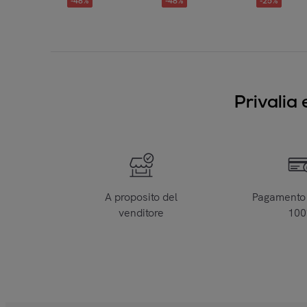
-
48
%
-
48
%
-
25
%
Privalia 
A proposito del
Pagamento 
venditore
10