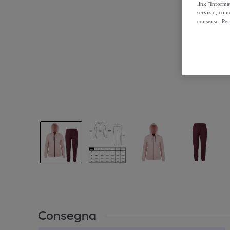
link "Informa
servizio, come
consenso. Per 
Consegna