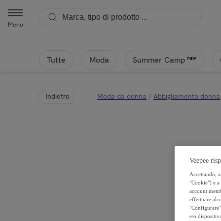
Menu
Tutte
Moda
new
Summer Camp
Indietro
Moda da donna
/
Abbigliamento donna
Veepee risp
Accettando, au
"Cookie") e a 
account membro
effettuare alcu
"Configurare" 
e/o dispositiv