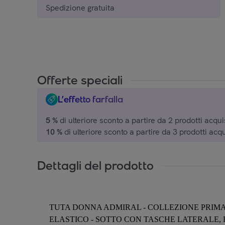
Spedizione gratuita
Offerte speciali
L’effetto farfalla
5 %
di ulteriore sconto a partire da 2 prodotti acquis
10 %
di ulteriore sconto a partire da 3 prodotti acqu
15 %
di ulteriore sconto a partire da 4 prodotti acqu
20 %
di ulteriore sconto a partire da 5 prodotti acqu
Dettagli del prodotto
su una selezione di marchi.
TUTA DONNA ADMIRAL - COLLEZIONE PRIMAV
ELASTICO - SOTTO CON TASCHE LATERALE, 