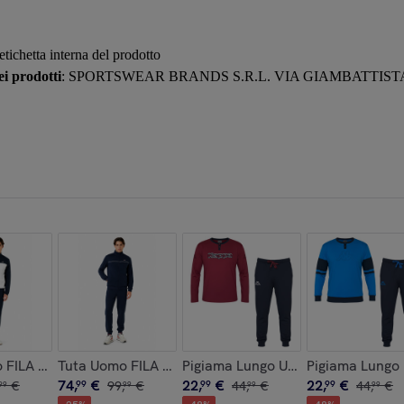
 etichetta interna del prodotto
i prodotti
: SPORTSWEAR BRANDS S.R.L. VIA GIAMBATTISTA 
ock
aldo Cotone Interlock
 FILA Cotone Zip Modello CAMPOSTINO Art.FAM1232
Tuta Uomo FILA Cotone Zip Modello CAMPOSTINO A
Pigiama Lungo Uomo KAPPA Caldo 
Pigiama Lungo
74
,
€
22
,
€
22
,
€
€
99
99
,
€
99
44
,
€
99
44
,
€
99
99
99
99