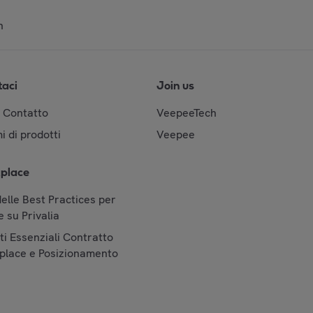
n
taci
Join us
& Contatto
VeepeeTech
i di prodotti
Veepee
place
elle Best Practices per
 su Privalia
i Essenziali Contratto
place e Posizionamento