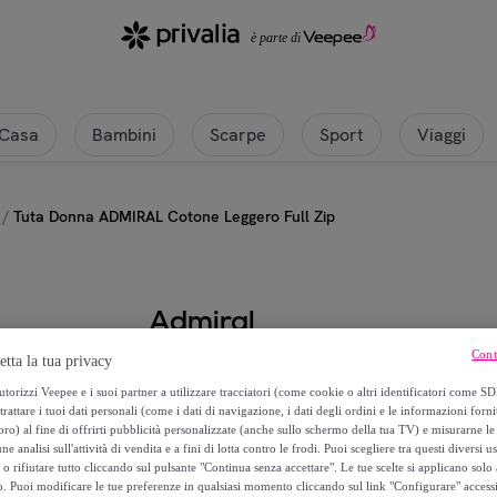
Casa
Bambini
Scarpe
Sport
Viaggi
/
Tuta Donna ADMIRAL Cotone Leggero Full Zip
Admiral
Cont
etta la tua privacy
Tuta Donna ADMIRAL Cotone Legge
torizzi Veepee e i suoi partner a utilizzare tracciatori (come cookie o altri identificatori come SD
trattare i tuoi dati personali (come i dati di navigazione, i dati degli ordini e le informazioni forni
59
,
€
99
) al fine di offrirti pubblicità personalizzate (anche sullo schermo della tua TV) e misurarne le 
ne analisi sull'attività di vendita e a fini di lotta contro le frodi. Puoi scegliere tra questi diversi u
o rifiutare tutto cliccando sul pulsante "Continua senza accettare". Le tue scelte si applicano sol
99
,
€
99
o. Puoi modificare le tue preferenze in qualsiasi momento cliccando sul link "Configurare" accessib