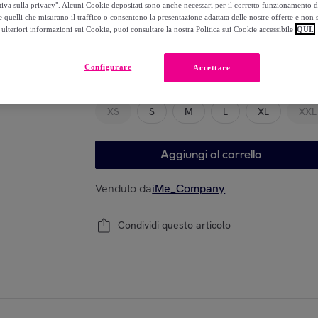
-
40
%
tiva sulla privacy". Alcuni Cookie depositati sono anche necessari per il corretto funzionamento d
 quelli che misurano il traffico o consentono la presentazione adattata delle nostre offerte e non 
ulteriori informazioni sui Cookie, puoi consultare la nostra Politica sui Cookie accessibile
QUI.
Modello
Configurare
Accettare
XS
S
M
L
XL
XXL
Aggiungi al carrello
Venduto da
iMe_Company
Condividi questo articolo