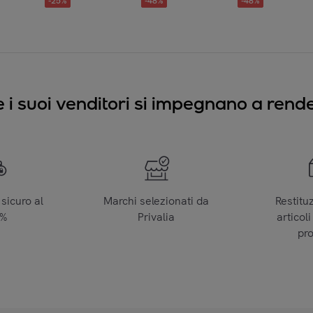
-
25
%
-
48
%
-
48
%
e i suoi venditori si impegnano a render
sicuro al
Marchi selezionati da
Restitu
0%
Privalia
articoli
pr