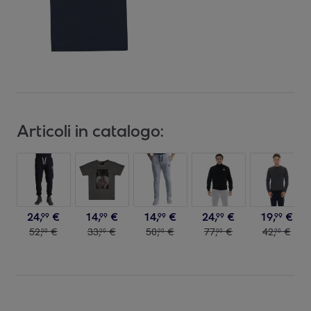
Articoli in catalogo:
24
,
€
14
,
€
14
,
€
24
,
€
19
,
€
99
99
99
99
99
52
,
€
33
,
€
50
,
€
77
,
€
42
,
€
00
00
00
00
00