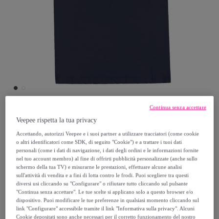
Continua senza accettare
Veepee rispetta la tua privacy
Leone 1947 Apparel
Accettando, autorizzi Veepee e i suoi partner a utilizzare tracciatori (come cookie
o altri identificatori come SDK, di seguito "Cookie") e a trattare i tuoi dati
T-shirt a maniche corte da bambino "Italy"
personali (come i dati di navigazione, i dati degli ordini e le informazioni fornite
nel tuo account membro) al fine di offrirti pubblicità personalizzate (anche sullo
schermo della tua TV) e misurarne le prestazioni, effettuare alcune analisi
14
,
€
99
sull'attività di vendita e a fini di lotta contro le frodi. Puoi scegliere tra questi
diversi usi cliccando su "Configurare" o rifiutare tutto cliccando sul pulsante
"Continua senza accettare". Le tue scelte si applicano solo a questo browser e/o
26
,
€
00
dispositivo. Puoi modificare le tue preferenze in qualsiasi momento cliccando sul
-
42
%
link "Configurare" accessibile tramite il link "Informativa sulla privacy". Alcuni
Cookie depositati sono anche necessari per il corretto funzionamento del nostro