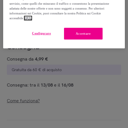
servizio, come quelli che misurano il traffico o consentono la presentazione
Guida alle taglie
adattata delle nostre offerte e non sono soggetti a consenso. Per ulteriori
informazioni sui Cookie, puoi consultare la nostra Politica sui Cookie
Venduto da
LEONE 1947 APPAREL
accessibile
QUI.
Configurare
Accettare
Consegna
Consegna da
4,99 €
Gratuita da 60 € di acquisto
Consegna: tra il
13/08
e il
16/08
Come funziona?