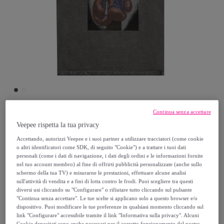
Continua senza accettare
Leone 1947 Apparel
Veepee rispetta la tua privacy
Accettando, autorizzi Veepee e i suoi partner a utilizzare tracciatori (come cookie
o altri identificatori come SDK, di seguito "Cookie") e a trattare i tuoi dati
T-shirt a maniche corte da bambino con
personali (come i dati di navigazione, i dati degli ordini e le informazioni fornite
stampa "Washed"
nel tuo account membro) al fine di offrirti pubblicità personalizzate (anche sullo
schermo della tua TV) e misurarne le prestazioni, effettuare alcune analisi
sull'attività di vendita e a fini di lotta contro le frodi. Puoi scegliere tra questi
14
,
€
99
diversi usi cliccando su "Configurare" o rifiutare tutto cliccando sul pulsante
"Continua senza accettare". Le tue scelte si applicano solo a questo browser e/o
dispositivo. Puoi modificare le tue preferenze in qualsiasi momento cliccando sul
33
,
€
00
link "Configurare" accessibile tramite il link "Informativa sulla privacy". Alcuni
Cookie depositati sono anche necessari per il corretto funzionamento del nostro