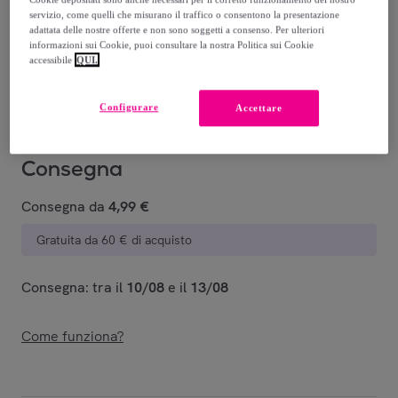
-
54
%
servizio, come quelli che misurano il traffico o consentono la presentazione
adattata delle nostre offerte e non sono soggetti a consenso. Per ulteriori
Guida alle taglie
informazioni sui Cookie, puoi consultare la nostra Politica sui Cookie
accessibile
QUI.
Venduto da
LEONE 1947 APPAREL
Configurare
Accettare
Consegna
Consegna da
4,99 €
Gratuita da 60 € di acquisto
Consegna: tra il
10/08
e il
13/08
Come funziona?