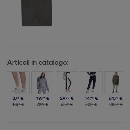
Articoli in catalogo:
8
,
€
19
,
€
29
,
€
14
,
€
64
,
€
64
99
99
99
99
18
,
€
72
,
€
65
,
€
52
,
€
130
,
€
00
00
00
00
00