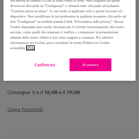
sull'attività di vendita e a fini di lotta contro le frodi. Puoi scegliere tra questi
Guida alle taglie
diversi usi cliccando su "Configurare" o rifiutare tutto cliccando sul pulsante
"Continua senza accettare". Le tue scelte si applicano solo a questo browser e/o
Venduto da
POMPEA
dispositivo. Puoi modificare le tue preferenze in qualsiasi momento cliccando sul
link "Configurare" accessibile tramite il link "Informativa sulla privacy". Alcuni
Cookie depositati sono anche necessari per il corretto funzionamento del nostro
servizio, come quelli che misurano il traffico o consentono la presentazione
adattata delle nostre offerte e non sono soggetti a consenso. Per ulteriori
informazioni sui Cookie, puoi consultare la nostra Politica sui Cookie
accessibile
QUI.
Consegna
Consegna da
4,45 €
Configurare
Accettare
Gratuita da 39,91 € di acquisto
Consegna: tra il
16/08
e il
19/08
Come funziona?