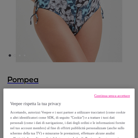
Pompea
Slip Giamaica
Continua senza accettare
Veepee rispetta la tua privacy
9
,
€
98
Accettando, autorizzi Veepee e i suoi partner a utilizzare tracciatori (come cookie
o altri identificatori come SDK, di seguito "Cookie") e a trattare i tuoi dati
personali (come i dati di navigazione, i dati degli ordini e le informazioni fornite
19
,
€
95
nel tuo account membro) al fine di offrirti pubblicità personalizzate (anche sullo
-
49
%
schermo della tua TV) e misurarne le prestazioni, effettuare alcune analisi