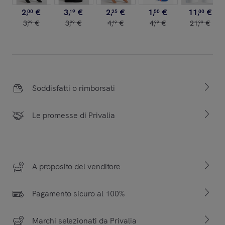
2
,
€
3
,
€
2
,
€
1
,
€
11
,
€
00
19
25
50
00
3
,
€
3
,
€
4
,
€
4
,
€
21
,
€
99
99
49
99
99
Soddisfatti o rimborsati
Le promesse di Privalia
A proposito del venditore
Pagamento sicuro al 100%
Marchi selezionati da Privalia