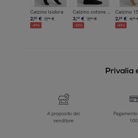
Calzino Isidora
Calzino cotone uomo
Calzino 15
2
,
€
3
,
€
2
,
€
00
3
,
€
19
3
,
€
25
4
,
99
99
49
-
49
%
-
20
%
-
49
%
Privalia 
A proposito del
Pagamento 
venditore
10