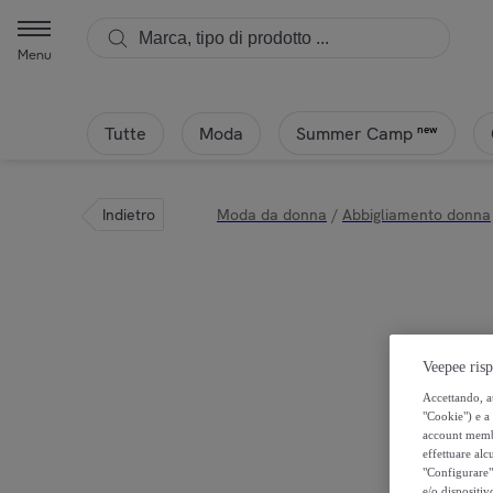
Menu
Tutte
Moda
new
Summer Camp
Indietro
Moda da donna
/
Abbigliamento donna
Veepee risp
Accettando, au
"Cookie") e a 
account membro
effettuare alcu
"Configurare" 
e/o dispositiv