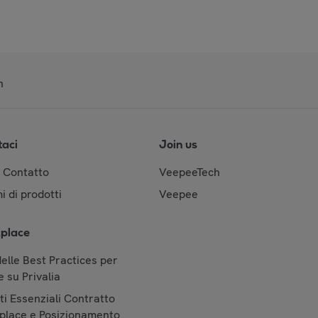
n
taci
Join us
& Contatto
VeepeeTech
i di prodotti
Veepee
place
elle Best Practices per
 su Privalia
i Essenziali Contratto
place e Posizionamento