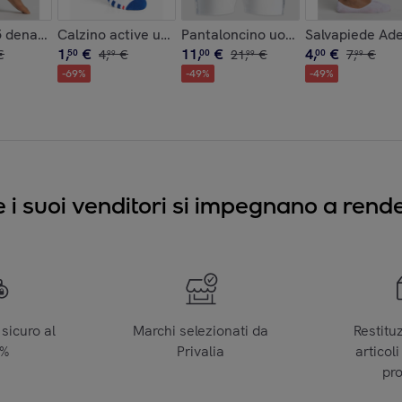
 denari x2
Calzino active up Go
Pantaloncino uomo no stress cot
Salvapiede Ade
1
,
€
11
,
€
4
,
€
€
50
4
,
€
00
21
,
€
00
7
,
€
99
99
99
-
69
%
-
49
%
-
49
%
e i suoi venditori si impegnano a render
sicuro al
Marchi selezionati da
Restitu
0%
Privalia
articoli
pr