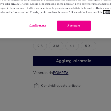
-
49
%
tiva sulla privacy". Alcuni Cookie depositati sono anche necessari per il corretto funzionamento d
 quelli che misurano il traffico o consentono la presentazione adattata delle nostre offerte e non 
ulteriori informazioni sui Cookie, puoi consultare la nostra Politica sui Cookie accessibile
QUI.
Modello
Configurare
Accettare
Guida alle taglie
2-S
3-M
4-L
5-XL
Aggiungi al carrello
Venduto da
POMPEA
Condividi questo articolo