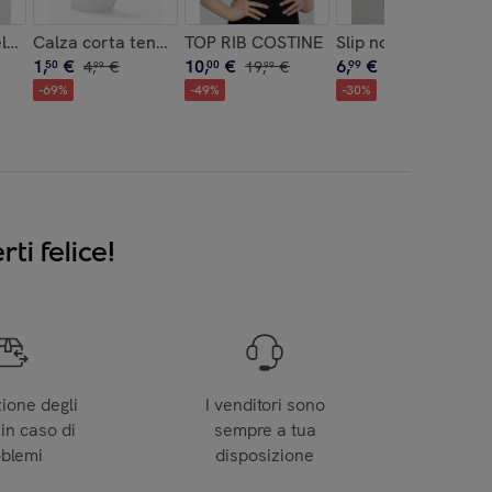
one
lfia x3 uomo
Calza corta tennis unisex Napoli
TOP RIB COSTINE
Slip no stress donn
1
,
€
10
,
€
6
,
€
50
4
,
€
00
19
,
€
99
9
,
€
99
99
99
-
69
%
-
49
%
-
30
%
ti felice!
zione degli
I venditori sono
 in caso di
sempre a tua
oblemi
disposizione