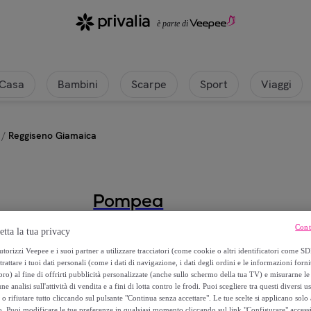
Casa
Bambini
Scarpe
Sport
Viaggi
/
Reggiseno Giamaica
Pompea
Cont
Reggiseno Giamaica
etta la tua privacy
torizzi Veepee e i suoi partner a utilizzare tracciatori (come cookie o altri identificatori come SD
11
,
€
trattare i tuoi dati personali (come i dati di navigazione, i dati degli ordini e le informazioni forni
98
) al fine di offrirti pubblicità personalizzate (anche sullo schermo della tua TV) e misurarne le 
ne analisi sull'attività di vendita e a fini di lotta contro le frodi. Puoi scegliere tra questi diversi u
o rifiutare tutto cliccando sul pulsante "Continua senza accettare". Le tue scelte si applicano sol
23
,
€
95
o. Puoi modificare le tue preferenze in qualsiasi momento cliccando sul link "Configurare" accessib