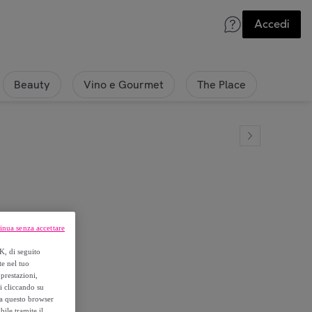
Accedi
Beauty
Vino e Gourmet
The Place
inua senza accettare
K, di seguito
te nel tuo
prestazioni,
si cliccando su
o a questo browser
ile tramite il