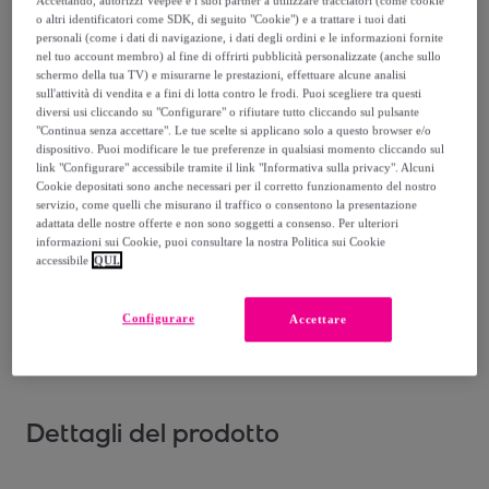
Accettando, autorizzi Veepee e i suoi partner a utilizzare tracciatori (come cookie
Venduto da
PHILIPP PLEIN
o altri identificatori come SDK, di seguito "Cookie") e a trattare i tuoi dati
personali (come i dati di navigazione, i dati degli ordini e le informazioni fornite
nel tuo account membro) al fine di offrirti pubblicità personalizzate (anche sullo
schermo della tua TV) e misurarne le prestazioni, effettuare alcune analisi
sull'attività di vendita e a fini di lotta contro le frodi. Puoi scegliere tra questi
diversi usi cliccando su "Configurare" o rifiutare tutto cliccando sul pulsante
Consegna
"Continua senza accettare". Le tue scelte si applicano solo a questo browser e/o
dispositivo. Puoi modificare le tue preferenze in qualsiasi momento cliccando sul
link "Configurare" accessibile tramite il link "Informativa sulla privacy". Alcuni
Spedizione gratuita
Cookie depositati sono anche necessari per il corretto funzionamento del nostro
servizio, come quelli che misurano il traffico o consentono la presentazione
adattata delle nostre offerte e non sono soggetti a consenso. Per ulteriori
Consegna: tra il
11/08
e il
14/08
informazioni sui Cookie, puoi consultare la nostra Politica sui Cookie
accessibile
QUI.
Come funziona?
Configurare
Accettare
Dettagli del prodotto