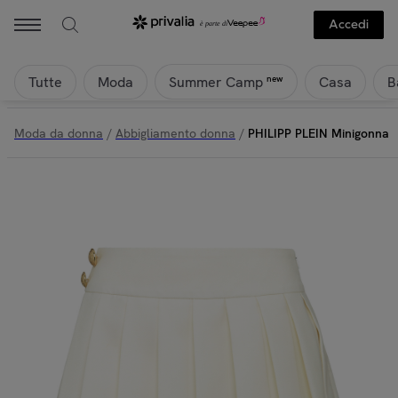
Accedi
Tutte
Moda
Casa
B
new
Summer Camp
Moda da donna
/
Abbigliamento donna
/
PHILIPP PLEIN Minigonna