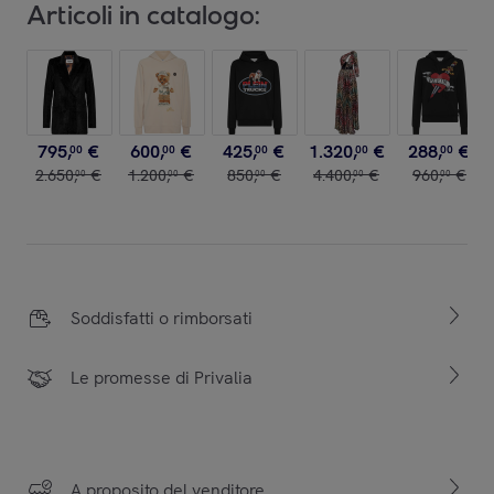
Articoli in catalogo:
795
,
€
600
,
€
425
,
€
1
.
320
,
€
288
,
€
00
00
00
00
00
2
.
650
,
€
1
.
200
,
€
850
,
€
4
.
400
,
€
960
,
€
00
00
00
00
00
Soddisfatti o rimborsati
Le promesse di Privalia
A proposito del venditore