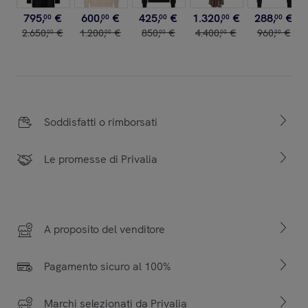
795
,
€
600
,
€
425
,
€
1
.
320
,
€
288
,
€
00
00
00
00
00
2
.
650
,
€
1
.
200
,
€
850
,
€
4
.
400
,
€
960
,
€
00
00
00
00
00
Soddisfatti o rimborsati
Le promesse di Privalia
A proposito del venditore
Pagamento sicuro al 100%
Marchi selezionati da Privalia