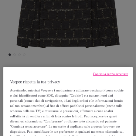
Continua senza accettare
Philipp Plein
Veepee rispetta la tua privacy
PHILIPP PLEIN Minigonna
Accettando, autorizzi Veepee e i suoi partner a utilizzare tracciatori (come cookie
o altri identificatori come SDK, di seguito "Cookie") e a trattare i tuoi dati
personali (come i dati di navigazione, i dati degli ordini e le informazioni fornite
261
,
€
nel tuo account membro) al fine di offrirti pubblicità personalizzate (anche sullo
00
schermo della tua TV) e misurarne le prestazioni, effettuare alcune analisi
sull'attività di vendita e a fini di lotta contro le frodi. Puoi scegliere tra questi
870
,
€
diversi usi cliccando su "Configurare" o rifiutare tutto cliccando sul pulsante
00
"Continua senza accettare". Le tue scelte si applicano solo a questo browser e/o
-
70
%
dispositivo. Puoi modificare le tue preferenze in qualsiasi momento cliccando sul