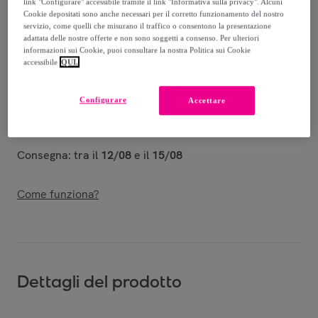
link "Configurare" accessibile tramite il link "Informativa sulla privacy". Alcuni
Venduto da
PHILIPP PLEIN
Cookie depositati sono anche necessari per il corretto funzionamento del nostro
servizio, come quelli che misurano il traffico o consentono la presentazione
adattata delle nostre offerte e non sono soggetti a consenso. Per ulteriori
informazioni sui Cookie, puoi consultare la nostra Politica sui Cookie
accessibile
QUI.
Consegna
Configurare
Accettare
Spedizione gratuita
Consegna: tra il
12/08
e il
15/08
Come funziona?
Dettagli del prodotto