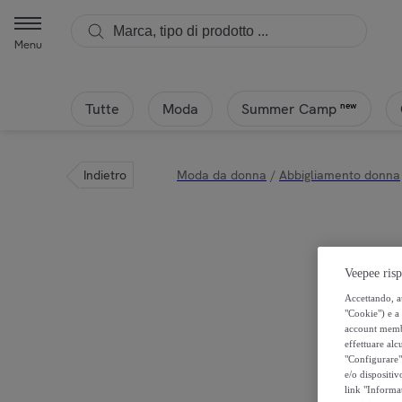
Menu
Tutte
Moda
new
Summer Camp
Indietro
Moda da donna
/
Abbigliamento donna
Veepee risp
Accettando, au
"Cookie") e a 
account membro
effettuare alcu
"Configurare" 
e/o dispositiv
link "Informa