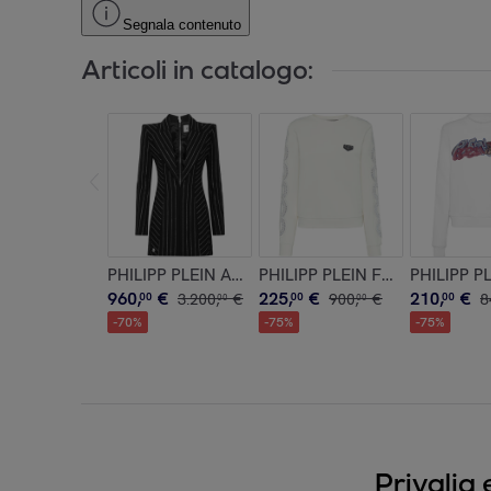
Segnala contenuto
Articoli in catalogo:
PHILIPP PLEIN Abito corto
PHILIPP PLEIN Felpa
PHILIPP P
960
,
€
225
,
€
210
,
€
00
3
.
200
,
€
00
900
,
€
00
8
00
00
-
70
%
-
75
%
-
75
%
Privalia 