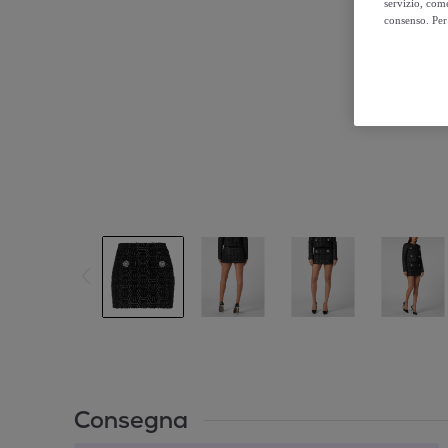
servizio, come
consenso. Per 
Consegna