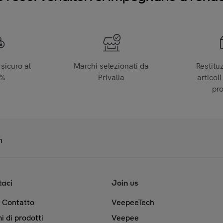
sicuro al
Marchi selezionati da
Restitu
0%
Privalia
articoli
pr
n
taci
Join us
& Contatto
VeepeeTech
i di prodotti
Veepee