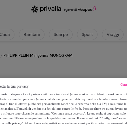
Casa
Bambini
Scarpe
Sport
Viaggi
/
PHILIPP PLEIN Minigonna MONOGRAM
Philipp Plein
Cont
etta la tua privacy
PHILIPP PLEIN Minigonna MON
torizzi Veepee e i suoi partner a utilizzare tracciatori (come cookie o altri identificatori come SD
trattare i tuoi dati personali (come i dati di navigazione, i dati degli ordini e le informazioni forni
) al fine di offrirti pubblicità personalizzate (anche sullo schermo della tua TV) e misurarne le 
441
,
€
00
ne analisi sull'attività di vendita e a fini di lotta contro le frodi. Puoi scegliere tra questi diversi u
o rifiutare tutto cliccando sul pulsante "Continua senza accettare". Le tue scelte si applicano sol
o. Puoi modificare le tue preferenze in qualsiasi momento cliccando sul link "Configurare" accessib
980
,
€
00
tiva sulla privacy". Alcuni Cookie depositati sono anche necessari per il corretto funzionamento d