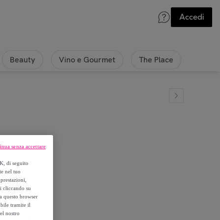
Accedi
Beauty
Vino e Gourmet
The Place
inua senza accettare
OGRAM
K, di seguito
te nel tuo
prestazioni,
si cliccando su
o a questo browser
ile tramite il
el nostro