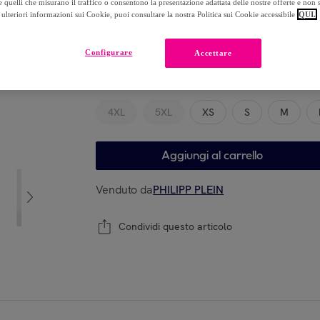
 quelli che misurano il traffico o consentono la presentazione adattata delle nostre offerte e non 
-
55
%
ulteriori informazioni sui Cookie, puoi consultare la nostra Politica sui Cookie accessibile
QUI.
Configurare
Accettare
Modello
4XL
5XL
XS
S
M
Aggiungi al carrello
Venduto da
PHILIPP PLEIN
Condividi questo articolo