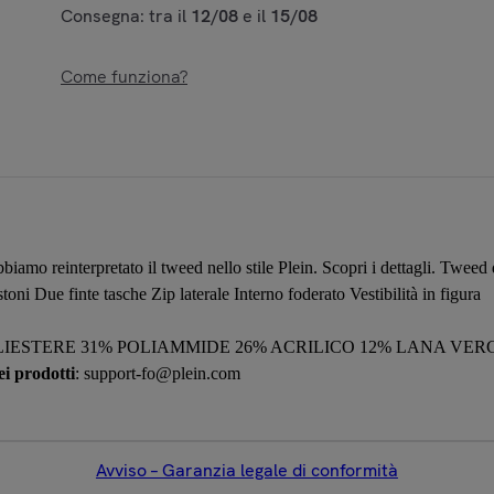
Consegna: tra il
12/08
e il
15/08
Come funziona?
iamo reinterpretato il tweed nello stile Plein. Scopri i dettagli. Tweed
toni Due finte tasche Zip laterale Interno foderato Vestibilità in figura
OLIESTERE 31% POLIAMMIDE 26% ACRILICO 12% LANA VERG
i prodotti
: support-fo@plein.com
Avviso – Garanzia legale di conformità