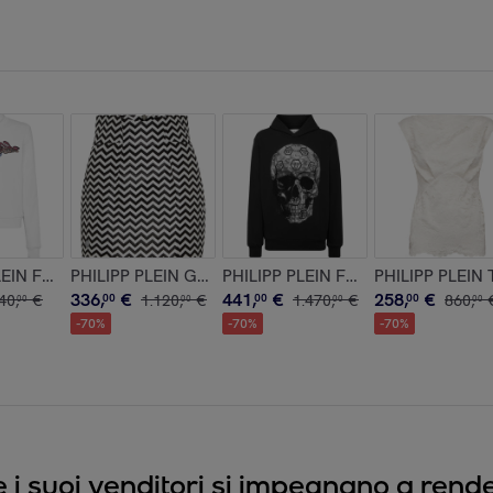
LEIN Felpa BOMBING GRAFFITI
PHILIPP PLEIN Gonna corta
PHILIPP PLEIN Felpa con cappucci
PHILIPP PLEIN 
336
,
€
441
,
€
258
,
€
40
,
€
00
1
.
120
,
€
00
1
.
470
,
€
00
860
,
00
00
00
00
-
70
%
-
70
%
-
70
%
e i suoi venditori si impegnano a render