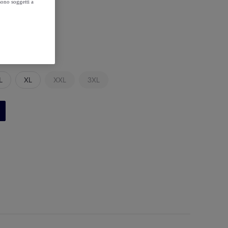
sono soggetti a
L
XL
XXL
3XL