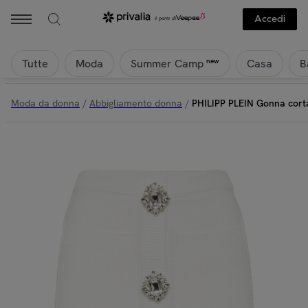
Accedi
Tutte
Moda
Casa
B
new
Summer Camp
Moda da donna
/
Abbigliamento donna
/
PHILIPP PLEIN Gonna cor