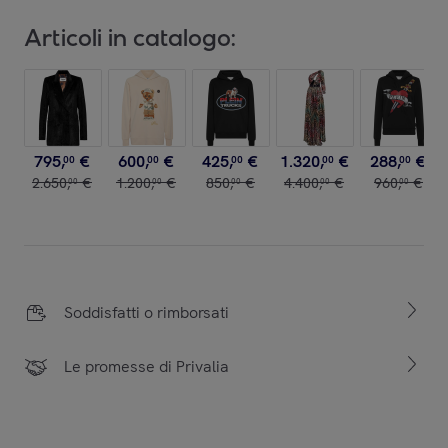
Articoli in catalogo:
795
,
€
600
,
€
425
,
€
1
.
320
,
€
288
,
€
00
00
00
00
00
2
.
650
,
€
1
.
200
,
€
850
,
€
4
.
400
,
€
960
,
€
00
00
00
00
00
Soddisfatti o rimborsati
Le promesse di Privalia