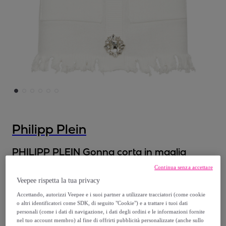
Philipp Plein
PHILIPP PLEIN Gonna corta in maglia
MONOGRAM
Continua senza accettare
Veepee rispetta la tua privacy
444
,
€
00
Accettando, autorizzi Veepee e i suoi partner a utilizzare tracciatori (come cookie
o altri identificatori come SDK, di seguito "Cookie") e a trattare i tuoi dati
personali (come i dati di navigazione, i dati degli ordini e le informazioni fornite
1
.
270
,
€
00
nel tuo account membro) al fine di offrirti pubblicità personalizzate (anche sullo