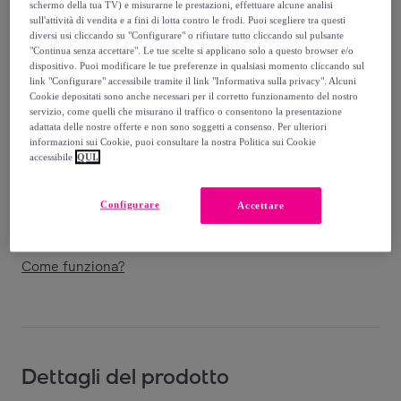
-
65
%
schermo della tua TV) e misurarne le prestazioni, effettuare alcune analisi
sull'attività di vendita e a fini di lotta contro le frodi. Puoi scegliere tra questi
Venduto da
PHILIPP PLEIN
diversi usi cliccando su "Configurare" o rifiutare tutto cliccando sul pulsante
"Continua senza accettare". Le tue scelte si applicano solo a questo browser e/o
dispositivo. Puoi modificare le tue preferenze in qualsiasi momento cliccando sul
link "Configurare" accessibile tramite il link "Informativa sulla privacy". Alcuni
Cookie depositati sono anche necessari per il corretto funzionamento del nostro
servizio, come quelli che misurano il traffico o consentono la presentazione
Consegna
adattata delle nostre offerte e non sono soggetti a consenso. Per ulteriori
informazioni sui Cookie, puoi consultare la nostra Politica sui Cookie
accessibile
QUI.
Spedizione gratuita
Configurare
Accettare
Consegna: tra il
13/08
e il
16/08
Come funziona?
Dettagli del prodotto