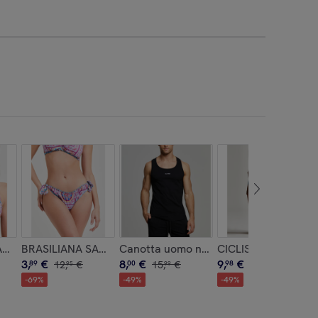
E
AMOTRACIA
BRASILIANA SAMOTRACIA
Canotta uomo no stress slim fit cotone
CICLISTA ATHLETIC
3
,
€
8
,
€
9
,
€
89
12
,
€
00
15
,
€
98
19
,
€
95
99
95
-
69
%
-
49
%
-
49
%