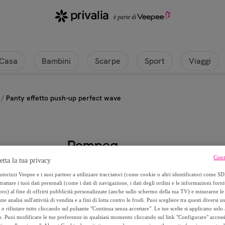
Casa
Bambini
Scarpe
Sport
Viaggi
/
Panty effetto push-up perfect wave
Pompea
Cont
etta la tua privacy
Panty effetto push-up perfect wa
torizzi Veepee e i suoi partner a utilizzare tracciatori (come cookie o altri identificatori come SD
trattare i tuoi dati personali (come i dati di navigazione, i dati degli ordini e le informazioni forni
22
,
€
50
) al fine di offrirti pubblicità personalizzate (anche sullo schermo della tua TV) e misurarne le 
ne analisi sull'attività di vendita e a fini di lotta contro le frodi. Puoi scegliere tra questi diversi u
o rifiutare tutto cliccando sul pulsante "Continua senza accettare". Le tue scelte si applicano sol
45
,
€
o. Puoi modificare le tue preferenze in qualsiasi momento cliccando sul link "Configurare" accessib
00