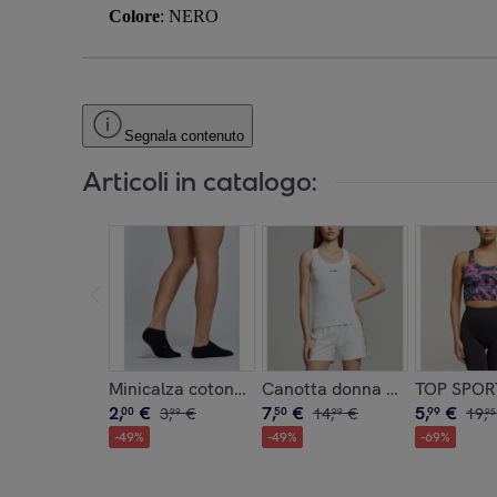
Colore
: NERO
Segnala contenuto
Articoli in catalogo:
Minicalza cotone con interno soft spugna unisex
Canotta donna no stress cot
TOP SPOR
2
,
€
7
,
€
5
,
€
00
3
,
€
50
14
,
€
99
19
,
99
99
95
-
49
%
-
49
%
-
69
%