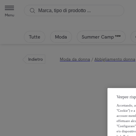
Menu
Tutte
Moda
new
Summer Camp
Indietro
Moda da donna
/
Abbigliamento donna
Veepee risp
Accettando, au
"Cookie") e a 
account membro
effettuare alcu
"Configurare" 
e/o dispositiv