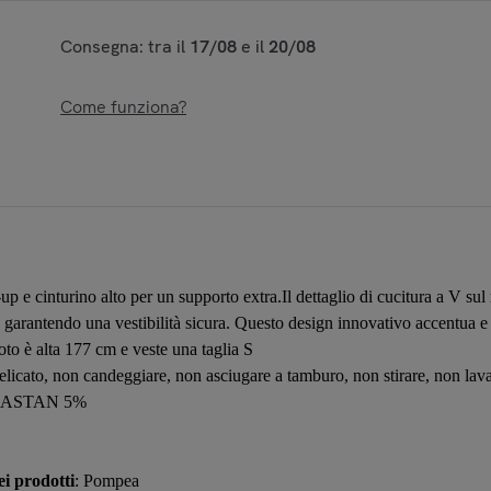
Consegna: tra il
17/08
e il
20/08
Come funziona?
e cinturino alto per un supporto extra.Il dettaglio di cucitura a V sul r
 e garantendo una vestibilità sicura. Questo design innovativo accentua e
foto è alta 177 cm e veste una taglia S
licato, non candeggiare, non asciugare a tamburo, non stirare, non lav
LASTAN 5%
i prodotti
: Pompea