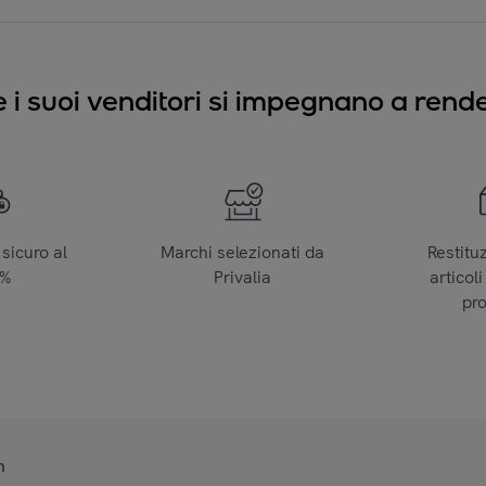
e i suoi venditori si impegnano a render
sicuro al
Marchi selezionati da
Restitu
0%
Privalia
articoli
pr
n