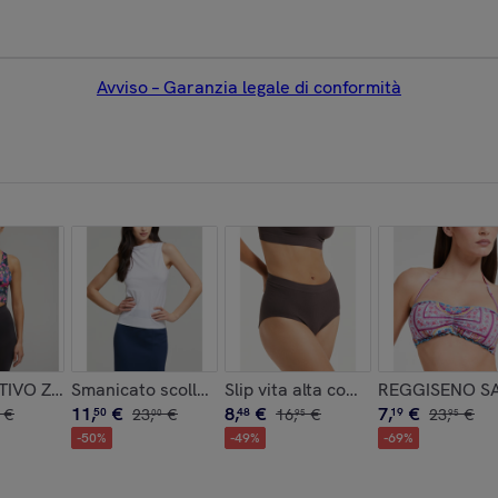
Avviso – Garanzia legale di conformità
one
TIVO Zoom
Smanicato scollo barchetta seamless
Slip vita alta comfort size Q-CYCL
REGGISENO S
11
,
€
8
,
€
7
,
€
€
50
23
,
€
48
16
,
€
19
23
,
€
00
95
95
-
50
%
-
49
%
-
69
%