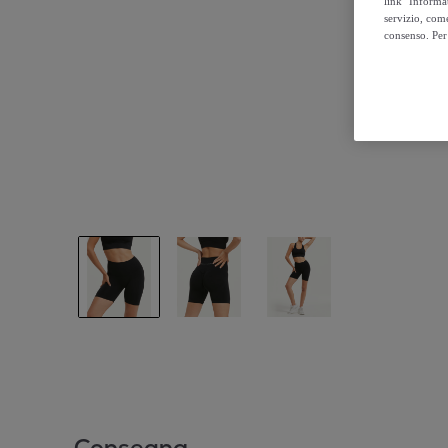
link "Informa
servizio, come
consenso. Per 
Consegna