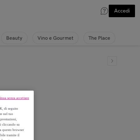
Accedi
Beauty
Vino e Gourmet
The Place
inua senza accettare
ve
K, di seguito
te nel tuo
prestazioni,
si cliccando su
o a questo browser
ile tramite il