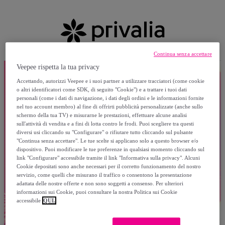
Continua senza accettare
Veepee rispetta la tua privacy
Accettando, autorizzi Veepee e i suoi partner a utilizzare tracciatori (come cookie
o altri identificatori come SDK, di seguito "Cookie") e a trattare i tuoi dati
personali (come i dati di navigazione, i dati degli ordini e le informazioni fornite
nel tuo account membro) al fine di offrirti pubblicità personalizzate (anche sullo
schermo della tua TV) e misurarne le prestazioni, effettuare alcune analisi
sull'attività di vendita e a fini di lotta contro le frodi. Puoi scegliere tra questi
diversi usi cliccando su "Configurare" o rifiutare tutto cliccando sul pulsante
"Continua senza accettare". Le tue scelte si applicano solo a questo browser e/o
dispositivo. Puoi modificare le tue preferenze in qualsiasi momento cliccando sul
link "Configurare" accessibile tramite il link "Informativa sulla privacy". Alcuni
Cookie depositati sono anche necessari per il corretto funzionamento del nostro
servizio, come quelli che misurano il traffico o consentono la presentazione
adattata delle nostre offerte e non sono soggetti a consenso. Per ulteriori
informazioni sui Cookie, puoi consultare la nostra Politica sui Cookie
accessibile
QUI.