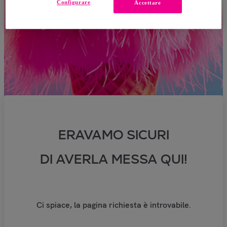
Configurare
Accettare
ERAVAMO SICURI
DI AVERLA MESSA QUI!
Ci spiace, la pagina richiesta è introvabile.