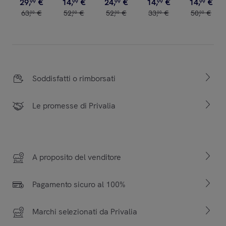
29
,
€
14
,
€
24
,
€
14
,
€
14
,
€
99
99
99
99
99
63
,
€
52
,
€
52
,
€
33
,
€
50
,
€
00
00
00
00
00
Soddisfatti o rimborsati
Le promesse di Privalia
A proposito del venditore
Pagamento sicuro al 100%
Marchi selezionati da Privalia