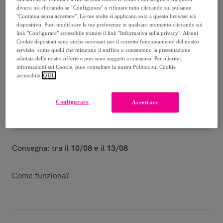
Guida alle taglie
diversi usi cliccando su "Configurare" o rifiutare tutto cliccando sul pulsante
"Continua senza accettare". Le tue scelte si applicano solo a questo browser e/o
dispositivo. Puoi modificare le tue preferenze in qualsiasi momento cliccando sul
Venduto da
LEONE 1947 APPAREL
link "Configurare" accessibile tramite il link "Informativa sulla privacy". Alcuni
Cookie depositati sono anche necessari per il corretto funzionamento del nostro
servizio, come quelli che misurano il traffico o consentono la presentazione
adattata delle nostre offerte e non sono soggetti a consenso. Per ulteriori
informazioni sui Cookie, puoi consultare la nostra Politica sui Cookie
accessibile
QUI.
Consegna
Consegna da
4,99 €
Configurare
Accettare
Gratuita da 60 € di acquisto
Consegna: tra il
10/08
e il
13/08
Come funziona?