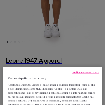
Leone 1947 Apparel
Pantaloncini da donna Leone Bright
Continua senza accettare
Veepee rispetta la tua privacy
19
,
€
99
Accettando, autorizzi Veepee e i suoi partner a utilizzare tracciatori (come cookie
o altri identificatori come SDK, di seguito "Cookie") e a trattare i tuoi dati
personali (come i dati di navigazione, i dati degli ordini e le informazioni fornite
39
,
€
00
nel tuo account membro) al fine di offrirti pubblicità personalizzate (anche sullo
-
48
%
schermo della tua TV) e misurarne le prestazioni, effettuare alcune analisi
sull'attività di vendita e a fini di lotta contro le frodi. Puoi scegliere tra questi